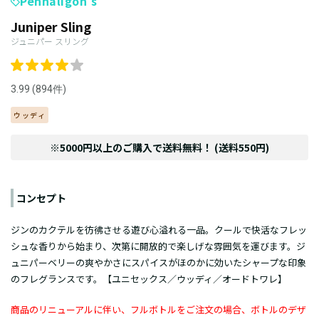
Penhaligon’s
Juniper Sling
ジュニパー スリング
3.99 (894件)
ウッディ
※5000円以上のご購入で送料無料！ (送料550円)
コンセプト
ジンのカクテルを彷彿させる遊び心溢れる一品。クールで快活なフレッ
シュな香りから始まり、次第に開放的で楽しげな雰囲気を運びます。ジ
ュニパーベリーの爽やかさにスパイスがほのかに効いたシャープな印象
のフレグランスです。【ユニセックス／ウッディ／オードトワレ】
商品のリニューアルに伴い、フルボトルをご注文の場合、ボトルのデザ