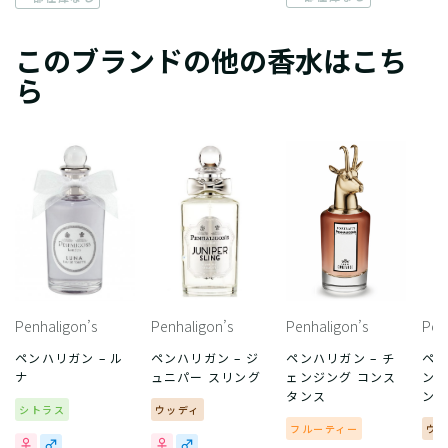
このブランドの他の香水はこち
ら
Penhaligon’s
Penhaligon’s
Penhaligon’s
Pen
ペンハリガン – ル
ペンハリガン – ジ
ペンハリガン – チ
ペン
ナ
ュニパー スリング
ェンジング コンス
ンデ
タンス
ン
シトラス
ウッディ
フルーティー
ウ