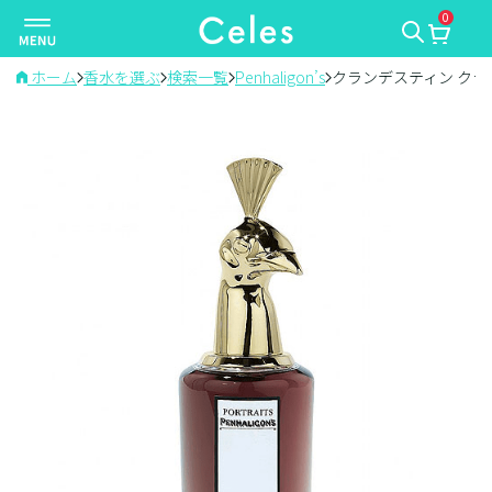
0
ナ
ビ
ゲ
ホーム
香水を選ぶ
検索一覧
Penhaligon’s
クランデスティン クラ
ー
シ
ョ
ン
を
切
り
替
え