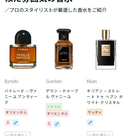
／プロのスタイリストが厳選した香水をご紹介
Byredo
Guerlain
Kilian
バイレード – ヴァ
ゲラン – ドゥーブ
キリアン – ストレ
ニーユ アンティー
ル ヴァニーユ
ート トゥ ヘブン ホ
ク
ワイト クリスタル
シトラス
オリエンタル
ウッディ
オリエンタル
一部在庫なし
一部在庫なし