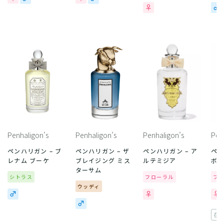
Penhaligon’s
Penhaligon’s
Penhaligon’s
Pen
ペンハリガン – ブ
ペンハリガン – ザ
ペンハリガン – ア
ペン
レナム ブーケ
ブレイジング ミス
ルテミジア
ボイ
ターサム
シトラス
フローラル
フ
ウッディ
在