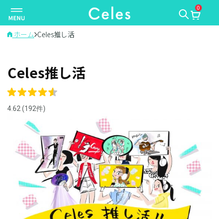
0
ナ
ビ
ゲ
ホーム
Celes推し活
ー
シ
Celes推し活
ョ
ン
を
切
4.62 (192件)
り
替
え