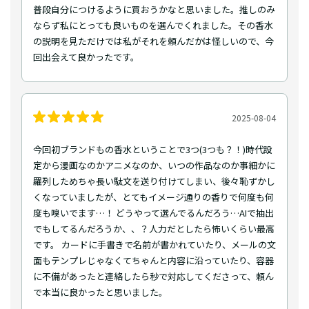
普段自分につけるように買おうかなと思いました。推しのみ
ならず私にとっても良いものを選んでくれました。その香水
の説明を見ただけでは私がそれを頼んだかは怪しいので、今
回出会えて良かったです。
2025-08-04
今回初ブランドもの香水ということで3つ(3つも？！)時代設
定から漫画なのかアニメなのか、いつの作品なのか事細かに
羅列しためちゃ長い駄文を送り付けてしまい、後々恥ずかし
くなっていましたが、とてもイメージ通りの香りで何度も何
度も嗅いでます…！ どうやって選んでるんだろう…AIで抽出
でもしてるんだろうか、、？人力だとしたら怖いくらい最高
です。 カードに手書きで名前が書かれていたり、メールの文
面もテンプレじゃなくてちゃんと内容に沿っていたり、容器
に不備があったと連絡したら秒で対応してくださって、頼ん
で本当に良かったと思いました。