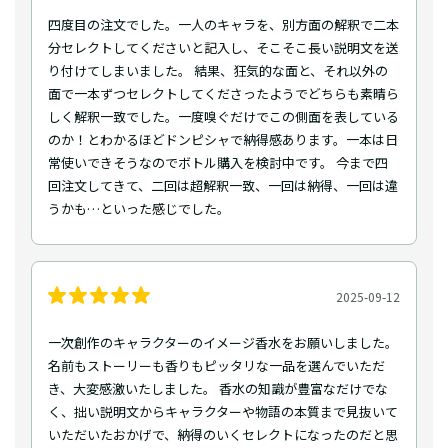
四度目の注文でした。一人のキャラを、別方面の解釈で二本
分セレクトしてくださいと記入し、そこそこ長い説明文を送
り付けてしまいました。 結果、狂気的な面と、それ以外の
面で一本ずつセレクトしてくださったようでどちらも素晴ら
しく解釈一致でした。一度嗅ぐだけでこの側面を表している
のか！とわかるほどドンピシャで納得感あります。一本は日
常使いできそうなのでボトル購入を検討中です。 今まで四
回注文してきて、二回は超解釈一致、一回は納得、一回は違
うかも…といった感じでした。
2025-09-12
一次創作のキャラクターのイメージ香水をお願いしました。
名前もストーリーも香りもピッタリな一品を選んでいただ
き、大変感激いたしました。 香水の知識が豊富なだけでな
く、拙い説明文からキャラクターや物語の本質まで見抜いて
いただいたおかげで、納得のいくセレクトになったのだと思