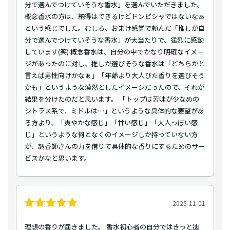
分で選んでつけていそうな香水」を選んでいただきました。
概念香水の方は、納得はできるけどドンピシャではないなぁ
という感じでした。むしろ、おまけ感覚で頼んだ「推しが自
分で選んでつけていそうな香水」が大当たりで、猛烈に感動
しています(笑) 概念香水は、自分の中でかなり明確なイメー
ジがあったのに対し、推しが選びそうな香水は「どちらかと
言えば男性向けかなぁ」「年齢より大人びた香りを選びそう
かも」というような漠然としたイメージだったので、それが
結果を分けたのだと思います。 「トップは苦味が少なめの
シトラス系で、ミドルは…」というような具体的な要望があ
る方より、「爽やかな感じ」「甘い感じ」「大人っぽい感
じ」というような何となくのイメージしか持っていない方
が、調香師さんの力を借りて具体的な香りにするためのサー
ビスかなと思います。
2025-11-01
理想の香りが届きました。 香水初心者の自分ではきっと辿