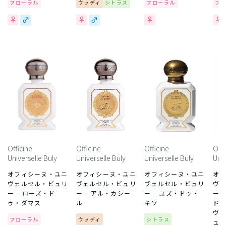
フローラル
ウッディ
シトラス
フローラル
フ
Officine
Officine
Officine
Offi
Universelle Buly
Universelle Buly
Universelle Buly
Univ
オフィシーヌ・ユニ
オフィシーヌ・ユニ
オフィシーヌ・ユニ
オ
ヴェルセル・ビュリ
ヴェルセル・ビュリ
ヴェルセル・ビュリ
ヴ
ー – ローズ・ド
ー – アル・カシー
ー – ユズ・ドゥ・
ー 
ゥ・ダマス
ル
キソ
ド
ヴ
フローラル
ウッディ
シトラス
ュ