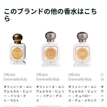
このブランドの他の香水はこち
ら
Officine
Officine
Officine
Offi
Universelle Buly
Universelle Buly
Universelle Buly
Univ
オフィシーヌ・ユニ
オフィシーヌ・ユニ
オフィシーヌ・ユニ
オ
ヴェルセル・ビュリ
ヴェルセル・ビュリ
ヴェルセル・ビュリ
ヴ
ー – イリス・ド
ー – リケン・デコ
ー – チュベロー
ー 
ゥ・マルト
ス
ズ・デュ・メキシク
プ