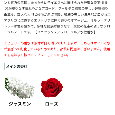
ンと東方の三博士たちから幼子イエスへと捧げられた神聖な没薬(ミル
ラ)が織りなす晴れやかなアコード。アールデコ様式の美しい建築物や
街並み、雄大な大地と砂漠が運ぶ物語、紅海の美しい海岸線が広がる東
アフリカに位置するエリトリアに捧ぐ香りのオマージュ。ミルラ・デリ
トレーは色彩豊かで、多様な民族が織りなす、文化の花束のようなフロ
ーラルノートです。【ユニセックス／フローラル／水性香水】
※ビュリーの香水は液体が白く濁っておりますが、こちらはオイルと水
が混ざって乳化しているためであり、品質に問題はございません。使用
する際はよく振ってスプレーしてください。
メインの香料