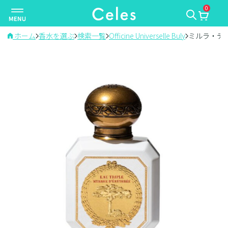
0
ナ
ビ
ゲ
ホーム
香水を選ぶ
検索一覧
Officine Universelle Buly
ミルラ・デ
ー
シ
ョ
ン
を
切
り
替
え