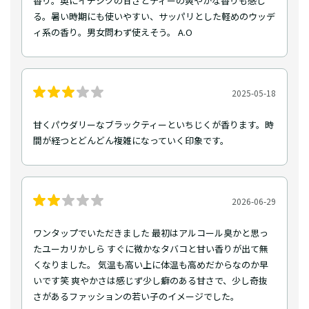
香り。奥にイチジクの甘さとティーの爽やかな香りも感じ
る。暑い時期にも使いやすい、サッパリとした軽めのウッデ
ィ系の香り。男女問わず使えそう。 A.O
2025-05-18
甘くパウダリーなブラックティーといちじくが香ります。時
間が経つとどんどん複雑になっていく印象です。
2026-06-29
ワンタップでいただきました 最初はアルコール臭かと思っ
たユーカリかしら すぐに微かなタバコと甘い香りが出て無
くなりました。 気温も高い上に体温も高めだからなのか早
いです笑 爽やかさは感じず少し癖のある甘さで、少し奇抜
さがあるファッションの若い子のイメージでした。