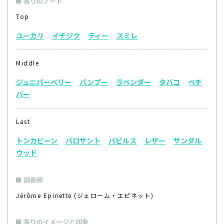
香りのノート
Top
ユーカリ
イチジク
ティー
スミレ
Middle
ジュニパーベリー
バンブー
ラベンダー
タバコ
ベチ
バー
Last
トンカビーン
パロサント
パピルス
レザー
サンダル
ウッド
調香師
Jérôme Epinette (ジェローム・エピネット)
香りのイメージと印象