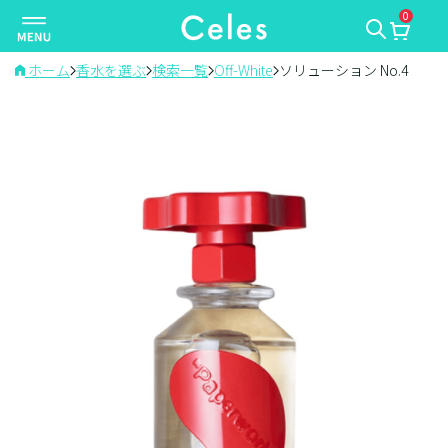
0
ナ
ビ
ゲ
ホーム
香水を選ぶ
検索一覧
Off-White
ソリューション No.4
ー
シ
ョ
ン
を
切
り
替
え