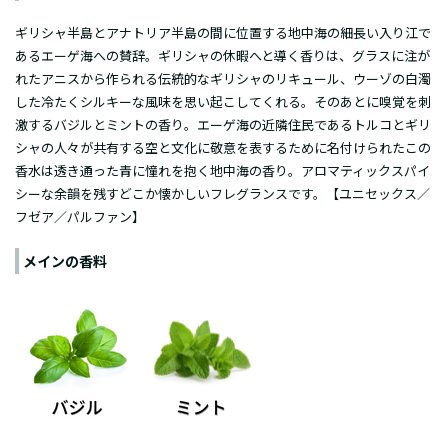
ギリシャ半島とアナトリア半島の間に位置する地中海の細長い入り江で
あるエーゲ海への賛辞。ギリシャの休暇へと導く香りは、グラスに注が
れたアニスから作られる伝統的なギリシャのリキュール、ウーゾの白濁
した冷たくシルキーな風味を思い起こしてくれる。そのあとに嗅覚を刺
激するバジルとミントの香り。エーゲ海の近隣住民であるトルコとギリ
シャの人々が共有する空と文化に敬意を表するために名付けられたこの
香水は透き通った青に憧れを抱く地中海の香り。アロマティックスパイ
シーな余韻を残すどこか懐かしいフレグランスです。【ユニセックス／
フゼア／パルファン】
メインの香料