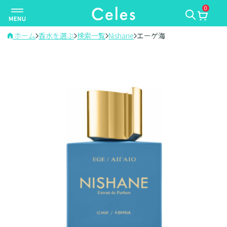
0
ナ
ビ
ゲ
ホーム
香水を選ぶ
検索一覧
Nishane
エーゲ海
ー
シ
ョ
ン
を
切
り
替
え