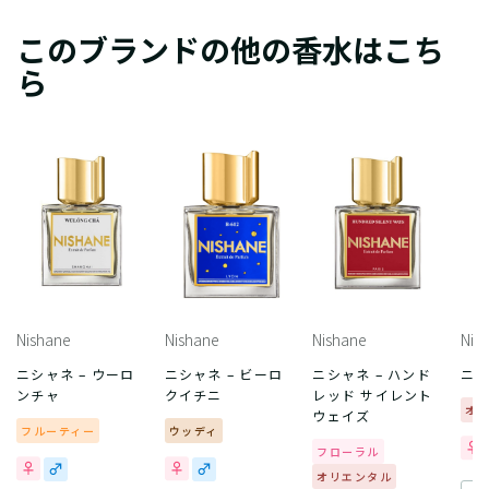
このブランドの他の香水はこち
ら
Nishane
Nishane
Nishane
Nis
ニシャネ – ウーロ
ニシャネ – ビーロ
ニシャネ – ハンド
ニシ
ンチャ
クイチニ
レッド サイレント
オ
ウェイズ
フルーティー
ウッディ
フローラル
オリエンタル