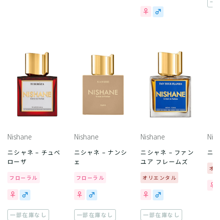
一
Nishane
Nishane
Nishane
Nis
ニシャネ – チュベ
ニシャネ – ナンシ
ニシャネ – ファン
ニシ
ローザ
ェ
ユア フレームズ
オ
フローラル
フローラル
オリエンタル
一部在庫なし
一部在庫なし
一部在庫なし