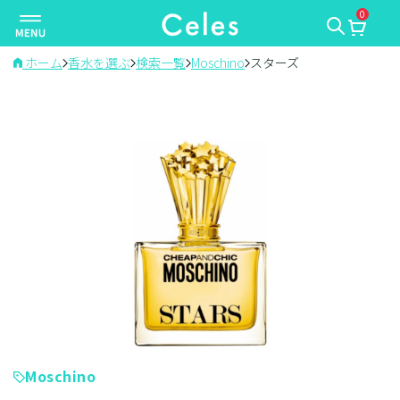
0
ナ
ビ
ゲ
ホーム
香水を選ぶ
検索一覧
Moschino
スターズ
ー
シ
ョ
ン
を
切
り
替
え
Moschino