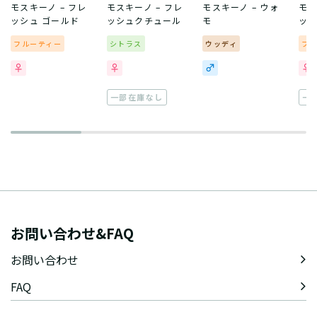
モスキーノ – フレ
モスキーノ – フレ
モスキーノ – ウォ
モス
ッシュ ゴールド
ッシュクチュール
モ
ッシ
フルーティー
シトラス
ウッディ
フ
一部在庫なし
一
お問い合わせ&FAQ
お問い合わせ
FAQ