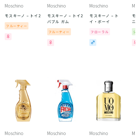
Moschino
Moschino
Moschino
Mos
モスキーノ – トイ2
モスキーノ – トイ2
モスキーノ – ト
モス
バブル ガム
イ・ボーイ
ニ
フルーティー
フルーティー
フローラル
シ
Moschino
Moschino
Moschino
Mos