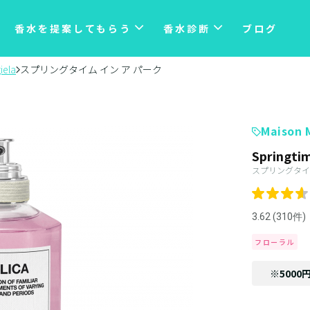
香水を提案してもらう
香水診断
ブログ
iela
スプリングタイム イン ア パーク
Maison 
Springtim
スプリングタイム
3.62 (310件)
フローラル
※5000