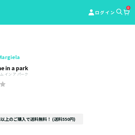
0
ログイン
Margiela
e in a park
 イン ア パーク
円以上のご購入で送料無料！ (送料550円)