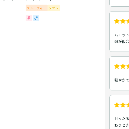
フルーティー
シプレ
ムエッ
畑が似
軽やか
甘った
わりと