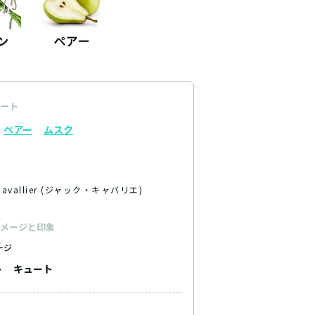
ート
ペアー
ムスク
 Cavallier (ジャック・キャバリエ)
メージと印象
ージ
ト
キュート