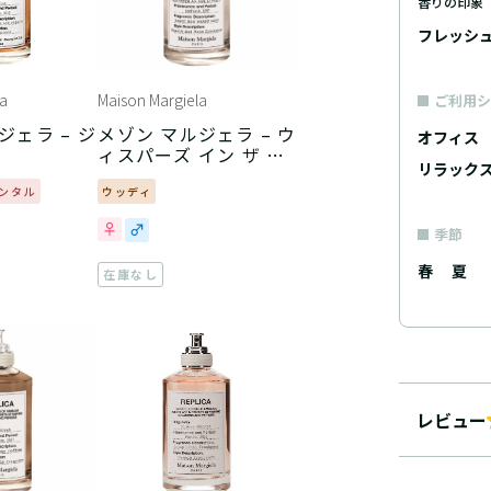
香りの印象
フレッシ
a
Maison Margiela
ご利用シ
ジェラ – ジ
メゾン マルジェラ – ウ
オフィス
ィスパーズ イン ザ ラ
リラック
イブラリー
ンタル
ウッディ
季節
春
夏
在庫なし
レビュー