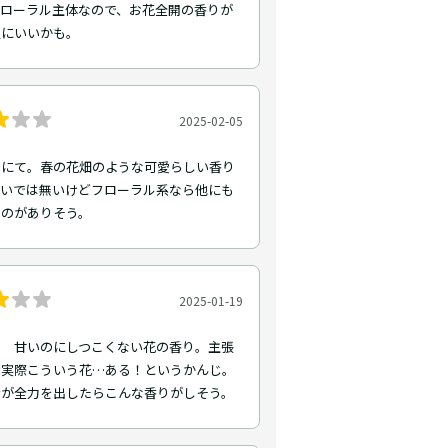
フローラル主体なので、お花全開の香りが
人にいいかも。
2025-02-05
トにて。春の花畑のような可愛らしい香り
嫌いでは無いけどフローラル系なら他にも
ものがありそう。
2025-01-19
ト 甘いのにしつこくない花の香り。主張
け実際こういう花…ある！というかんじ。
精が全力を出したらこんな香りがしそう。