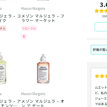
3.
a
Maison Margiela
ジェラ – コ
メゾン マルジェラ – フ
（31
イク
ラワー マーケット
タル
フローラル
評価が高
ムエット
ど、私の
a
Maison Margiela
ジュース
ジェラ – ア
メゾン マルジェラ – オ
ではあ
レモンツリ
ン ア デート