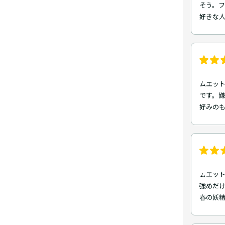
そう。
好きな
ムエッ
です。
好みの
ㇺエッ
強めだ
春の妖