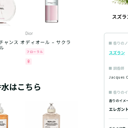
Dior
 チャンス オ
ディオール – サクラ
香りのノ
ル
フローラル
スズラン
調香師
Jacques
香水はこちら
香りのイ
香りのイメ
エレガン