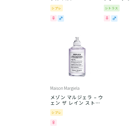
ー
シプレ
シトラス
Maison Margiela
メゾン マルジェラ – ウ
ェン ザ レイン ストッ
プス
シプレ