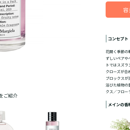
容
コンセプト
花開く季節の
ずしいペアや
トではスズラン
クローズが合
ブロックスが
浴びた植物の
クス／フロー
をご紹介
メインの香