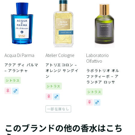
Acqua Di Parma
Atelier Cologne
Laboratorio
Olfattivo
アクア ディ パルマ
アトリエコロン –
– アランチャ
オレンジ サングイ
ラボラトリオ オル
ン
ファティーボ – ア
シトラス
ランチア ロッサ
シトラス
シトラス
一部在庫なし
このブランドの他の香水はこち