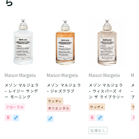
ら
Maison Margiela
Maison Margiela
Maison Margiela
Mai
メゾン マルジェラ
メゾン マルジェラ
メゾン マルジェラ
メゾ
– レイジー サンデ
– ジャズクラブ
– ウィスパーズ イ
– 
ー モーニング
ン ザ ライブラリー
プ
ウッディ
フローラル
ウッディ
ウ
オリエンタル
在庫なし