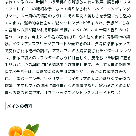
ばれてくるのは、時間という束縛から解き放たれた歌声。調香師クリス
トフ・レイノーの繊細な手によって織りなされた「ネバーエンディング
サマー」は一篇の叙情詩のように、その瞬間の美しさを永遠に封じ込め
ています。運命的な出会いが紡ぐセレンディピティの糸、予想だにしな
い冒険への扉が開かれる瞬間の戦慄。すべてが、この一滴の香りの中に
宿っています。自由という名の羽を広げ、心の赴くままに踊る精神の讃
歌。イタリアンスプリッツアコードが奏でるのは、夕陽に染まるテラス
で交わされる乾杯の調べ。アマルフィの太陽に愛されたビターオレンジ
は、まるで詩人のラブレターのように甘苦しく、皮をむいた瞬間に迸る
生命力が、心の奥底に眠る情熱を呼び覚まします。そして大地の記憶を
宿すベチバーは、官能的な深みを肌に語りかけ、温かな抱擁で包み込
む。「ネバーエンディングサマー」はイタリアの太陽が織りなす永遠の
物語、アマルフィの海風に漂う自由への憧憬であり、終わることのない
夏への愛の宣言です。
【ユニセックス／シトラス／オードトワレ】
メインの香料