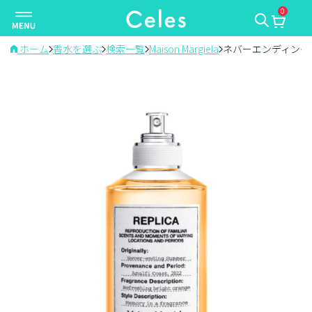
0
ナ
ビ
ゲ
ホーム
香水を選ぶ
検索一覧
Maison Margiela
ネバーエンディング
ー
シ
ョ
ン
を
切
り
替
え