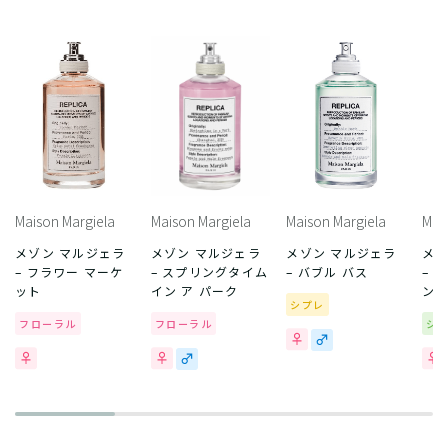
Maison Margiela
Maison Margiela
Maison Margiela
Mai
メゾン マルジェラ
メゾン マルジェラ
メゾン マルジェラ
メゾ
– フラワー マーケ
– スプリングタイム
– バブル バス
– 
ット
イン ア パーク
ン
シプレ
フローラル
フローラル
シ