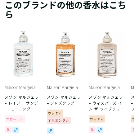
このブランドの他の香水はこち
ら
Maison Margiela
Maison Margiela
Maison Margiela
Mai
メゾン マルジェラ
メゾン マルジェラ
メゾン マルジェラ
メゾ
– レイジー サンデ
– ジャズクラブ
– ウィスパーズ イ
– 
ー モーニング
ン ザ ライブラリー
プ
ウッディ
フローラル
ウッディ
ウ
オリエンタル