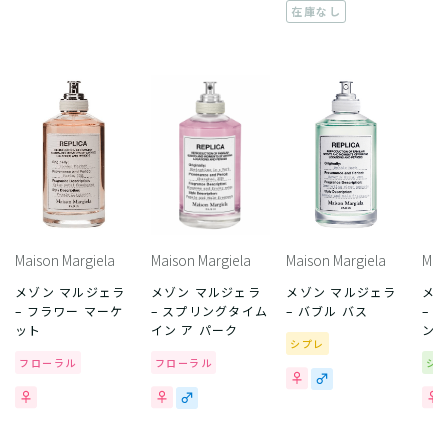
在庫なし
Maison Margiela
Maison Margiela
Maison Margiela
Mai
メゾン マルジェラ
メゾン マルジェラ
メゾン マルジェラ
メゾ
– フラワー マーケ
– スプリングタイム
– バブル バス
– 
ット
イン ア パーク
ン
シプレ
フローラル
フローラル
シ