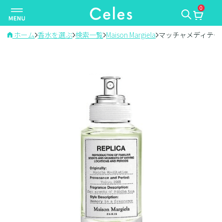
0
ナ
ビ
ゲ
ホーム
香水を選ぶ
検索一覧
Maison Margiela
マッチャメディテー
ー
シ
ョ
ン
を
切
り
替
え