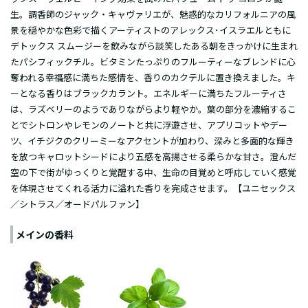
生。調香師のジャック・キャヴァリエが、魅惑的なカリフォルニアの風
景を穏やかな色彩で描くアーティストのアレックス･イスラエルともに
デトックス スムージーを飲みながら談笑したある朝をきっかけに生まれ
たパシフィックチル。ビタミンたっぷりのフルーティーなブレンドに心
奪われる幸福感に満ちた感情を、香りのカクテルに置き換えました。キ
ーとなる香りはブラックカラント。エネルギーに満ちたフルーティさ
は、ラズベリーのようでありながらより軽やか。葉の部分を濃縮するこ
とでシトロンやレモンのノートと共に浮遊させ、アプリコットやデー
ツ、イチジクのクリーミーなアクセントが加わり、深みと多面的な輝き
を放つキャロットシードにより五感を高揚させる柔らかな甘さ。澄んだ
空の下で街がゆっくりと覚醒する中、生命の目覚めと呼応していく感覚
を体現させてくれる活力に溢れた香りを完成させます。【ユニセックス
／シトラス／
オードパルファン
】
メインの香料