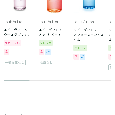
Louis Vuitton
Louis Vuitton
Louis Vuitton
Loui
ルイ・ヴィトン –
ルイ・ヴィトン –
ルイ・ヴィトン –
ルイ
ウールダプサンス
オン ザ ビーチ
アフターヌーン・ス
シテ
イム
ズ
フローラル
シトラス
シトラス
シ
一部在庫なし
在庫なし
在