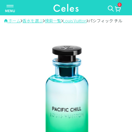
0
ナ
ビ
ゲ
ホーム
香水を選ぶ
検索一覧
Louis Vuitton
パシフィック チル
ー
シ
ョ
ン
を
切
り
替
え