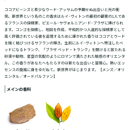
ココアビーンズと希少なウード･アッサムの予期せぬ出会いと光の衝
突。新世界という名のこの香水はルイ･ヴィトンの最初の顧客の1人であ
るフランスの探検家、ピエール･サヴォルニアン･ド･ブラザに捧げられ
ます。コンゴを探検し、地図を作成、平和的かつ人道的な探検家として
高く評価されている彼を追憶するために導かれた香りはココアとウード
を強く結びつけるサフランの輝き。生前にルイ･ヴィトンへ特注したベ
ッドになるトランク、「ブラザ ベッド・トランク」を開けると放たれる
砂漠や動物、星空の気配のようにロマンで満たされた魅惑のオリエンタ
ル。この香りがあなたへもたらすのは新たな出会いと冒険心。熱いエッ
センスの旋風に身をゆだねて。新世界がはじまります。【メンズ／オリ
エンタル／オードパルファン】
メインの香料