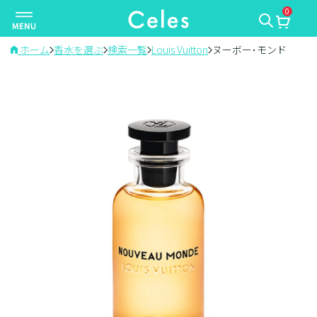
0
ナ
ビ
ゲ
ホーム
香水を選ぶ
検索一覧
Louis Vuitton
ヌーボー･モンド
ー
シ
ョ
ン
を
切
り
替
え