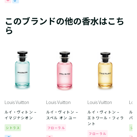
このブランドの他の香水はこち
ら
Louis Vuitton
Louis Vuitton
Louis Vuitton
Loui
ルイ・ヴィトン –
ルイ・ヴィトン –
ルイ・ヴィトン –
ルイ
イマジナシオン
スペル オン ユー
エトワール・フィラ
パシ
ント
シトラス
フローラル
シ
フローラル