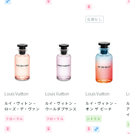
在庫なし
Louis Vuitton
Louis Vuitton
Louis Vuitton
Loui
ルイ・ヴィトン –
ルイ・ヴィトン –
ルイ・ヴィトン –
ルイ
ローズ・デ・ヴァン
ウールダプサンス
オン ザ ビーチ
ア
イ
フローラル
フローラル
シトラス
シ