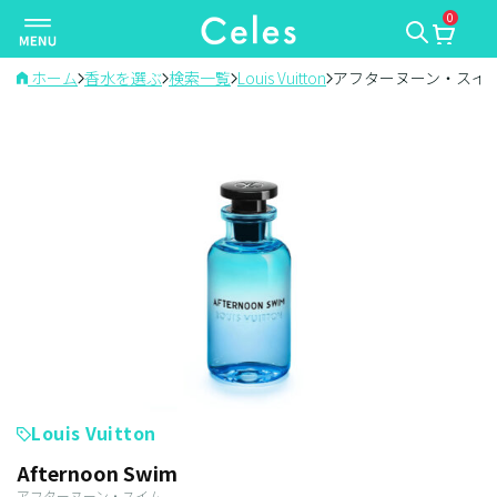
0
ナ
ビ
ゲ
ホーム
香水を選ぶ
検索一覧
Louis Vuitton
アフターヌーン・スイ
ー
シ
ョ
ン
を
切
り
替
え
Louis Vuitton
Afternoon Swim
アフターヌーン・スイム