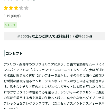
3.19 (60件)
シトラス
※5000円以上のご購入で送料無料！ (送料550円)
コンセプト
アメリカ・西海岸のカリフォルニアに漂う、自由で情熱的なムードにイ
ンスパイアされた「パルファン･ド･コローニュ」シリーズ。太陽が揺れ
る水面は限りなく透明に近いブルーを反射し、その香りは海へと飛び込
む瞬間の静寂を破るセンセーションなシトラスの水しぶきを予感させま
す。稀少なシチリア産のオレンジとベルガモットは太陽を写したように
鮮やかなビタミンの色彩で心を躍らせ、ジンジャーのアクセントと潮風
の気配が着用する者を真夏の午後へと誘い、爽やかな海へダイブさせる
フレッシュなフレグランスです。【ユニセックス／シトラス／
オードパ
ルファン
】