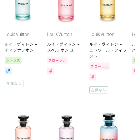
Louis Vuitton
Louis Vuitton
Louis Vuitton
Loui
ルイ・ヴィトン –
ルイ・ヴィトン –
ルイ・ヴィトン –
ルイ
イマジナシオン
スペル オン ユー
エトワール・フィラ
パシ
ント
シトラス
フローラル
シ
フローラル
在庫なし
在庫なし