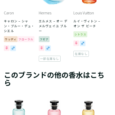
Caron
Hermes
Louis Vuitton
キャロン – シャ
エルメス – オー デ
ルイ・ヴィトン –
ン・ブルー・デュ・
メルヴェイユ ブル
オン ザ ビーチ
シエル
ー
シトラス
ウッディ
フローラル
フゼア
在庫なし
一部在庫なし
このブランドの他の香水はこち
ら