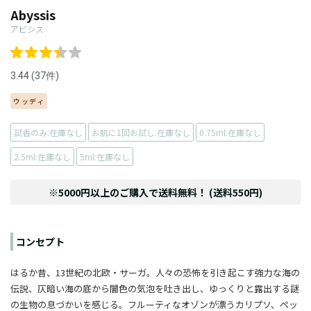
Abyssis
アビシス
3.44 (37件)
ウッディ
試香のみ:在庫なし
お肌に1回お試し:在庫なし
0.75ml:在庫なし
2.5ml:在庫なし
5ml:在庫なし
※5000円以上のご購入で送料無料！ (送料550円)
コンセプト
はるか昔、13世紀の北欧・サーガ。人々の恐怖を引き起こす強力な海の
伝説、仄暗い海の底から闇色の気泡を吐き出し、ゆっくりと露出する謎
の生物の息づかいを感じる。フルーティなオゾンが漂うカリプソ、ペッ