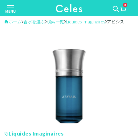
0
ナ
ビ
ゲ
ホーム
香水を選ぶ
検索一覧
Liquides Imaginaires
アビシス
ー
シ
ョ
ン
を
切
り
替
え
Liquides Imaginaires