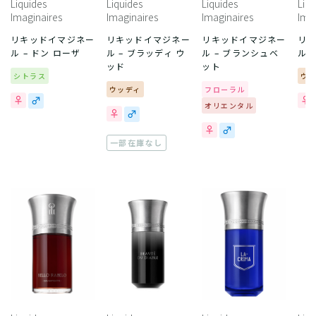
Liquides
Liquides
Liquides
Liqu
Imaginaires
Imaginaires
Imaginaires
Ima
リキッドイマジネー
リキッドイマジネー
リキッドイマジネー
リ
ル – ドン ローザ
ル – ブラッディ ウ
ル – ブランシュベ
ル 
ッド
ット
シトラス
ウ
ウッディ
フローラル
オリエンタル
一部在庫なし