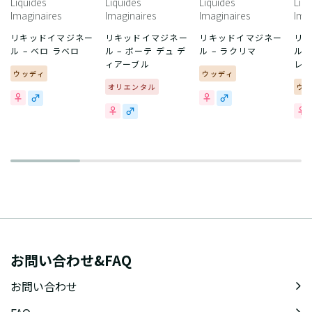
Liquides
Liquides
Liquides
Liqu
Imaginaires
Imaginaires
Imaginaires
Ima
リキッドイマジネー
リキッドイマジネー
リキッドイマジネー
リ
ル – ベロ ラベロ
ル – ボーテ デュ デ
ル – ラクリマ
ル 
ィアーブル
レ
ウッディ
ウッディ
オリエンタル
ウ
お問い合わせ&FAQ
お問い合わせ