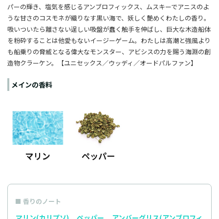
パーの輝き、塩気を感じるアンブロフィックス、ムスキーでアニスのよ
うな甘さのコスモネが織りなす黒い海で、妖しく艶めくわたしの香り。
吸いつ
いたら離さない逞しい吸盤が蠢く触手を伸ばし、巨大な木造船体
を粉砕することは他愛もないイージーゲーム。わたしは高潮と強風より
も船乗りの脅威となる偉大なモンスター、アビシスの力を賜う海淵の創
造物クラーケン。
【ユニセックス／ウッディ／
オードパルファン
】
メインの香料
香りのノート
マリン(カリプソ)
ペッパー
アンバーグリス(アンブロフィ