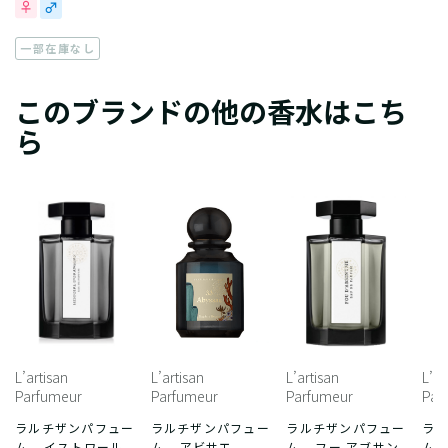
一部在庫なし
このブランドの他の香水はこち
ら
L’artisan
L’artisan
L’artisan
L’ar
Parfumeur
Parfumeur
Parfumeur
Par
ラルチザンパフュー
ラルチザンパフュー
ラルチザンパフュー
ラ
ム – イストワール
ム – アビサエ
ム – フー アブサン
ム 