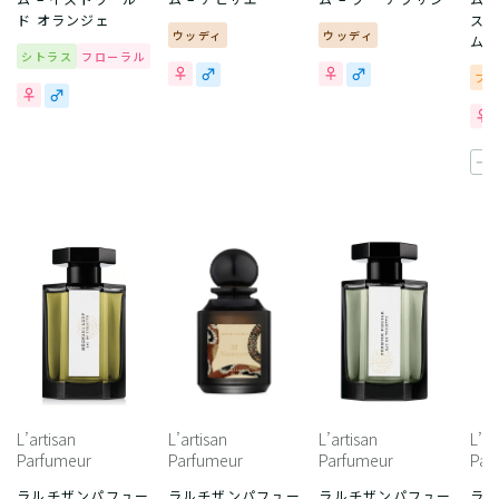
ド オランジェ
スク
ウッディ
ウッディ
ム
シトラス
フローラル
フ
一
L’artisan
L’artisan
L’artisan
L’ar
Parfumeur
Parfumeur
Parfumeur
Par
ラルチザンパフュー
ラルチザンパフュー
ラルチザンパフュー
ラ