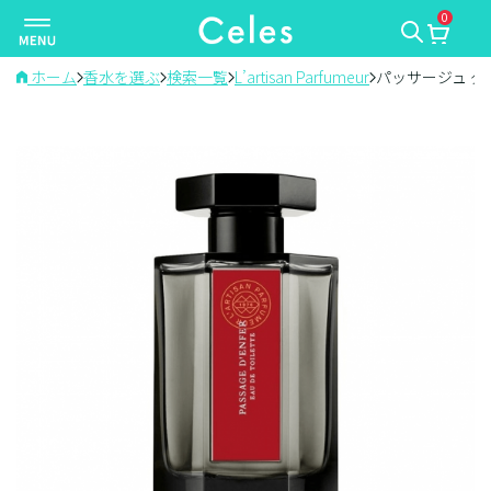
0
ナ
ビ
ゲ
ホーム
香水を選ぶ
検索一覧
L’artisan Parfumeur
パッサージュ ダ
ー
シ
ョ
ン
を
切
り
替
え