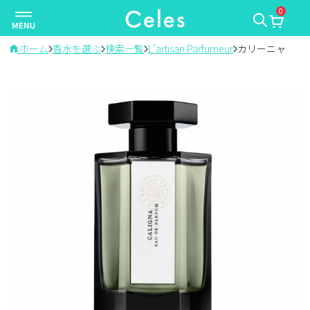
0
ナ
ビ
ゲ
ホーム
香水を選ぶ
検索一覧
L’artisan Parfumeur
カリーニャ
ー
シ
ョ
ン
を
切
り
替
え