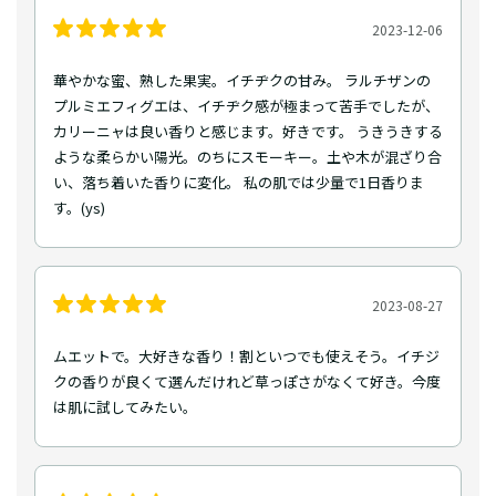
2023-12-06
華やかな蜜、熟した果実。イチヂクの甘み。 ラルチザンの
プルミエフィグエは、イチヂク感が極まって苦手でしたが、
カリーニャは良い香りと感じます。好きです。 うきうきする
ような柔らかい陽光。のちにスモーキー。土や木が混ざり合
い、落ち着いた香りに変化。 私の肌では少量で1日香りま
す。(ys)
2023-08-27
ムエットで。大好きな香り！割といつでも使えそう。イチジ
クの香りが良くて選んだけれど草っぽさがなくて好き。今度
は肌に試してみたい。