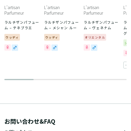
L’artisan
L’artisan
L’artisan
L’ar
Parfumeur
Parfumeur
Parfumeur
Par
ラルチザンパフュー
ラルチザンパフュー
ラルチザンパフュー
ラ
ム – テネブラエ
ム – メシャン ルー
ム – ヴェネナム
ム 
グ
ウッディ
ウッディ
オリエンタル
シ
一
お問い合わせ&FAQ