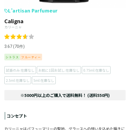
L’artisan Parfumeur
Caligna
カリーニャ
3.67 (70件)
シトラス
フルーティー
試香のみ:在庫なし
お肌に1回お試し:在庫なし
0.75ml:在庫なし
2.5ml:在庫なし
5ml:在庫なし
※5000円以上のご購入で送料無料！ (送料550円)
コンセプト
カリーニャはパフューマリーの聖地、グラースへの想いを込めた輝きに