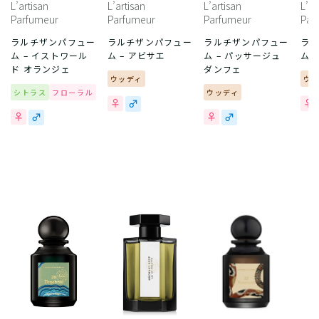
L’artisan
L’artisan
L’artisan
L’ar
Parfumeur
Parfumeur
Parfumeur
Par
ラルチザンパフュー
ラルチザンパフュー
ラルチザンパフュー
ラ
ム – イストワール
ム – アビサエ
ム – パッサージュ
ム 
ド オランジェ
ダンフェ
ウッディ
ウ
シトラス
フローラル
ウッディ