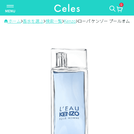
0
ナ
ビ
ゲ
ホーム
香水を選ぶ
検索一覧
Kenzo
ローパ ケンゾー プールオム
ー
シ
ョ
ン
を
切
り
替
え