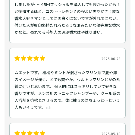
しましたが……15回プッシュ版を購入しても良かったかも！
と後悔するほど、ユズ……レモン？の程よい爽やかさ！変な
香水大好きマンとしては面白くはないですが外れではない、
付けた人が好印象持たれるだろうなぁみたいな優等生な香水
かなと。売れてる芸能人の選ぶ香水はやはり凄い。
2025-06-23
ムエットです。 柑橘やミントが混ざったマリン系で夏や海
のイメージが強く、とても爽やか。ウルトラマリンとかの系
統に近いと思います。 個人的にはスッキリしていて好きな
香りですが、メンズ用のトニックシャンプーや、クール系の
入浴剤を彷彿とさせるので、体に纏うのはちょっと…という
人もいそうです。 n.h
2025-05-18