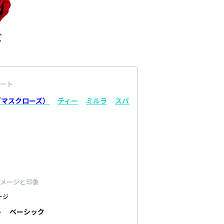
ート
ダマスクローズ）
ティー
ミルラ
スパ
メージと印象
ージ
ト
ベーシック