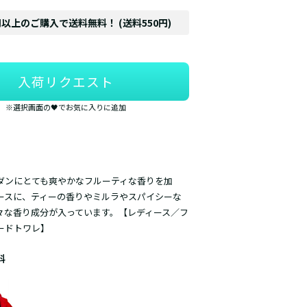
円以上のご購入で送料無料！ (送料550円)
入荷リクエスト
※選択画面の🖤でお気に入りに追加
ダンにとても爽やかなフルーティな香りを加
ースに、ティーの香りやミルラやスパイシーな
々な香り成分が入っています。【レディース／フ
ードトワレ
】
料