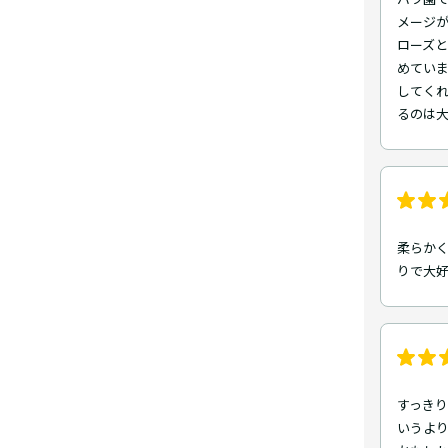
メージが
ローズ
めてい
してくれ
るのは
柔らかく
りで大
すっきり
いうよ