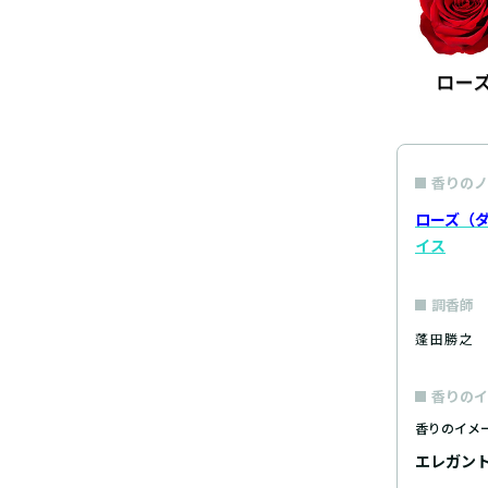
香りのノ
ローズ（
イス
調香師
蓬田勝之
香りのイ
香りのイメ
エレガン