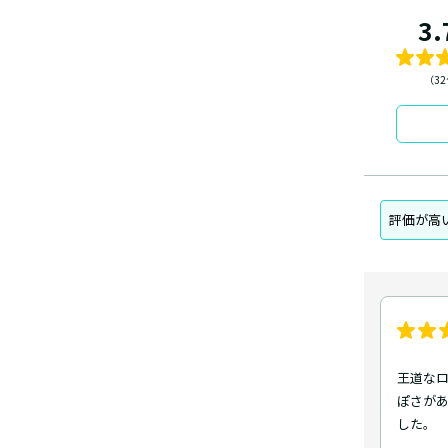
3.
（3
評価が高
王道な
ぽさが
した。