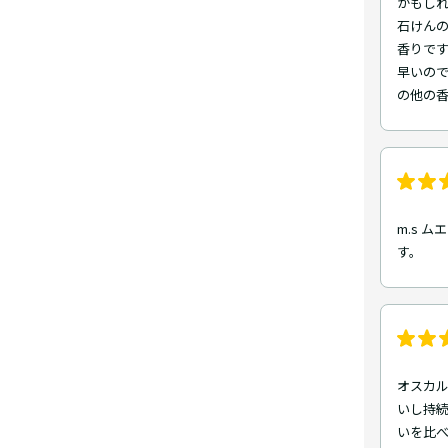
かもしれ
石けん
香りです
早いので
の他の
m.s 
す。
オスカル
いし持
いを比べ