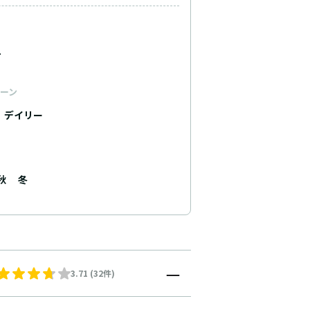
ュ
ーン
デイリー
秋
冬
3.71 (32件)