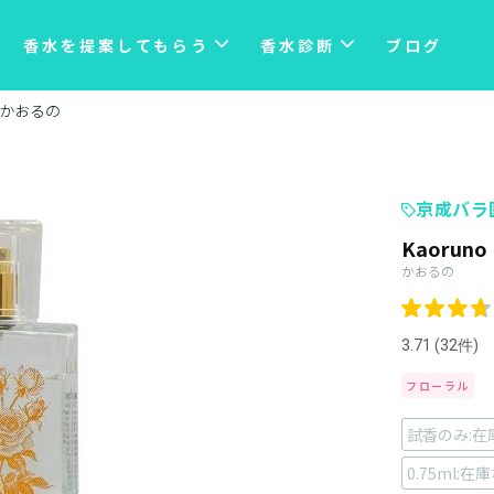
香水を提案してもらう
香水診断
ブログ
かおるの
京成バラ
Kaoruno
かおるの
3.71 (32件)
フローラル
試香のみ:在
0.75ml:在