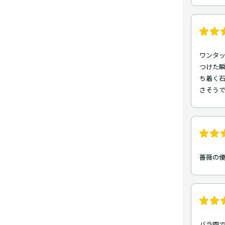
ワンタッ
つけた
ち着く
さそうで
薔薇の
バラ園