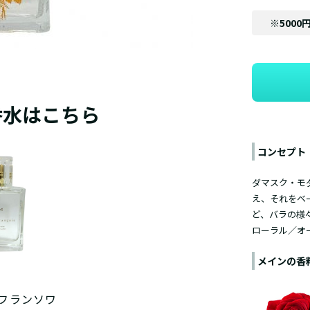
※5000
香水はこちら
コンセプト
ダマスク・モ
え、それをベ
ど、バラの様
ローラル／
オ
メインの香
 フランソワ