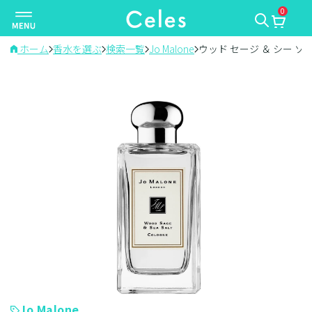
0
ナ
ビ
ゲ
ホーム
香水を選ぶ
検索一覧
Jo Malone
ウッド セージ ＆ シー ソ
ー
シ
ョ
ン
を
切
り
替
え
Jo Malone