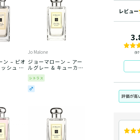
レビュー
3.
Jo Malone
（9
ン – ピオ
ジョーマローン – アー
ラッシュ ス
ルグレー & キューカン
バー
シトラス
評価が高