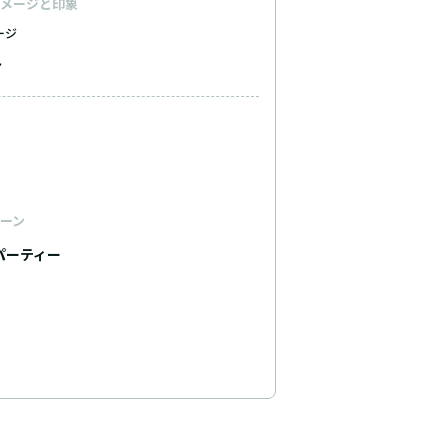
メージと印象
ージ
ト
ーン
パーティー