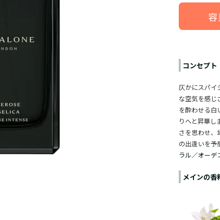
容
コンセプト
仄かにスパイ
な空気を感じ
を酔わせる白
りへと昇華し
さを思わせ、
の出逢いを予
ラル／オーデ
メインの香