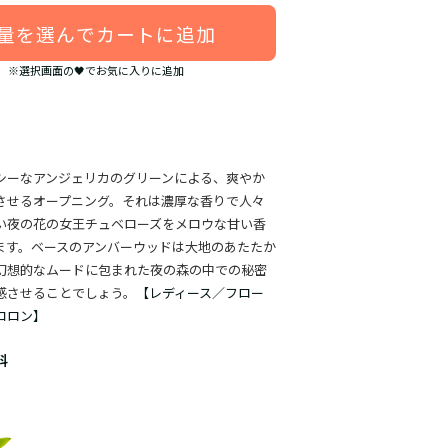
量を選んでカートに追加
※選択画面の🖤でお気に入りに追加
シーなアンジェリカのグリーンによる、爽やか
させるオープニング。それは濃厚な香りで人々
い夜の花の女王チュベローズをメロウな甘い香
ます。ベースのアンバーウッドは大地のあたたか
幻想的なムードに包まれた夜の森の中での秘密
感させることでしょう。
【レディース／フロー
コロン】
料