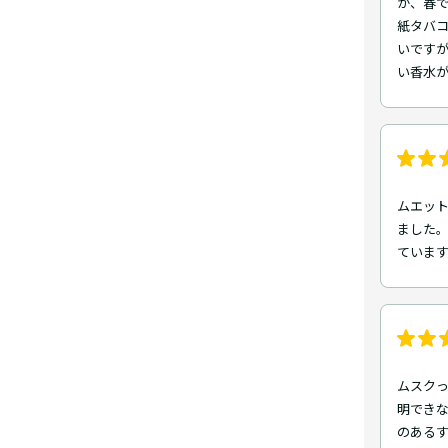
が、春
紙タバコ
いです
い香水
ムエット
ました。
ていま
ムスク
明でき
のある