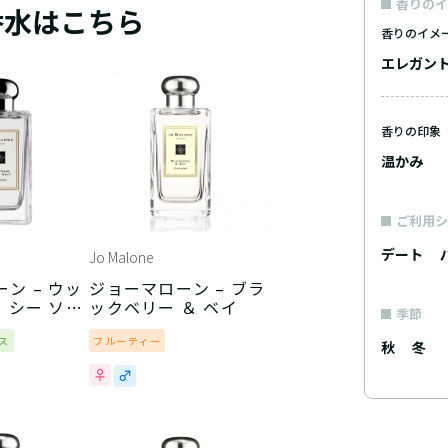
香りのイ
香水はこちら
香りのイメ
エレガン
香りの印象
温かみ
ご利用シ
デート
Jo Malone
ン – ウッ
ジョーマローン – ブラ
＆ シー ソル
ックベリー ＆ ベイ
季節
ス
フルーティー
秋
冬