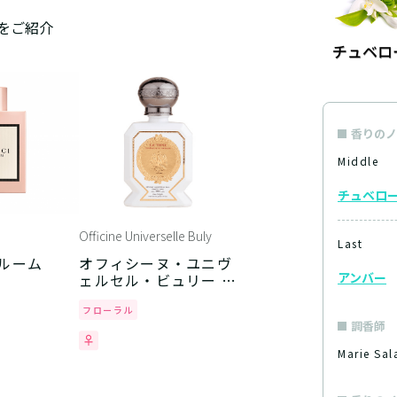
をご紹介
香りのノ
Middle
チュベロ
Officine Universelle Buly
Last
ブルーム
オフィシーヌ・ユニヴ
アンバー
ェルセル・ビュリー –
チュベローズ・デュ・
メキシク
フローラル
調香師
Marie S