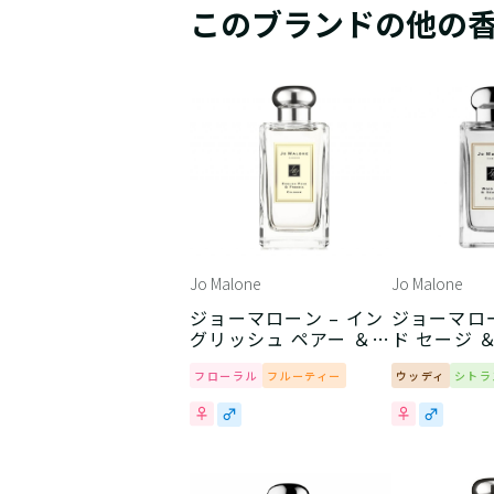
このブランドの他の
Jo Malone
Jo Malone
ジョーマローン – イン
ジョーマロー
グリッシュ ペアー ＆
ド セージ 
フリージア
ト
フローラル
フルーティー
ウッディ
シトラ