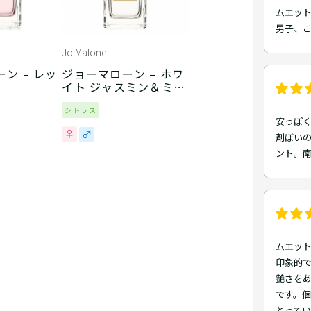
ムエット
男子、
Jo Malone
ン – レッ
ジョーマローン – ホワ
イト ジャスミン＆ミン
ト
シトラス
安っぽ
剤ぼい
ント。
ムエット
印象的
艶さを
です。
とって