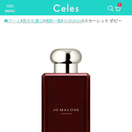
0
ナ
ビ
ゲ
ホーム
香水を選ぶ
検索一覧
Jo Malone
スカーレット ポピー
ー
シ
ョ
ン
を
切
り
替
え