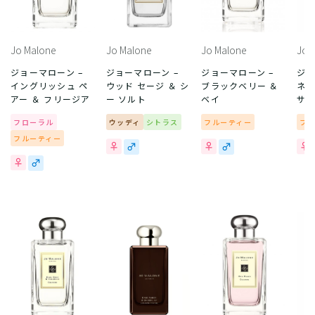
Jo Malone
Jo Malone
Jo Malone
Jo 
ジョーマローン –
ジョーマローン –
ジョーマローン –
ジョ
イングリッシュ ペ
ウッド セージ ＆ シ
ブラックベリー ＆
ネク
アー ＆ フリージア
ー ソルト
ベイ
サム
フローラル
ウッディ
シトラス
フルーティー
フ
フルーティー