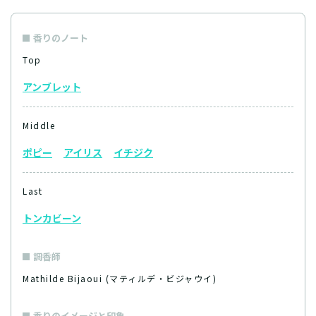
香りのノート
Top
アンブレット
Middle
ポピー
アイリス
イチジク
Last
トンカビーン
調香師
Mathilde Bijaoui (マティルデ・ビジャウイ)
香りのイメージと印象