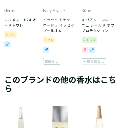
Hermes
Issey Miyake
Kilian
エルメス – H24 オ
イッセイ ミヤケ –
キリアン – コロー
ードトワレ
ロードゥ イッセイ
ニュ シールド オブ
プールオム
プロテクション
シプレ
シプレ
シトラス
在庫なし
一部在庫なし
このブランドの他の香水はこち
ら