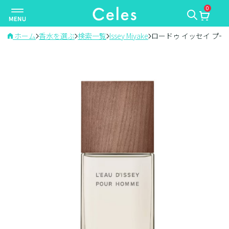
0
ナ
ビ
ゲ
ホーム
香水を選ぶ
検索一覧
Issey Miyake
ロードゥ イッセイ プー
ー
シ
ョ
ン
を
切
り
替
え