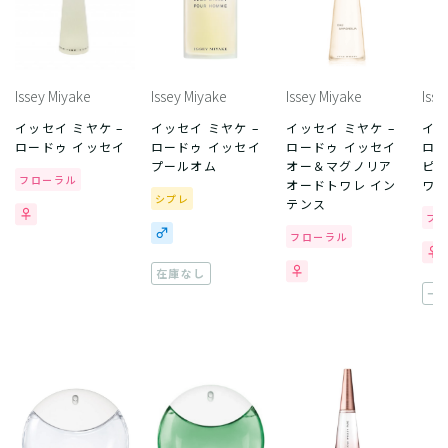
Issey Miyake
Issey Miyake
Issey Miyake
Isse
イッセイ ミヤケ –
イッセイ ミヤケ –
イッセイ ミヤケ –
イッ
ロードゥ イッセイ
ロードゥ イッセイ
ロードゥ イッセイ
ロー
プールオム
オー＆マグノリア
ピオ
フローラル
オードトワレ イン
ワレ
シプレ
テンス
フ
フローラル
在庫なし
一