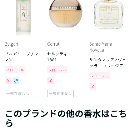
Bvlgari
Cerruti
Santa Maria
Novella
ブルガリ – プチマ
セルッティ – ‐
マン
1881
サンタマリアノヴェ
ッラ – フリージア
フローラル
フローラル
フローラル
一部在庫なし
一部在庫なし
このブランドの他の香水はこち
ら