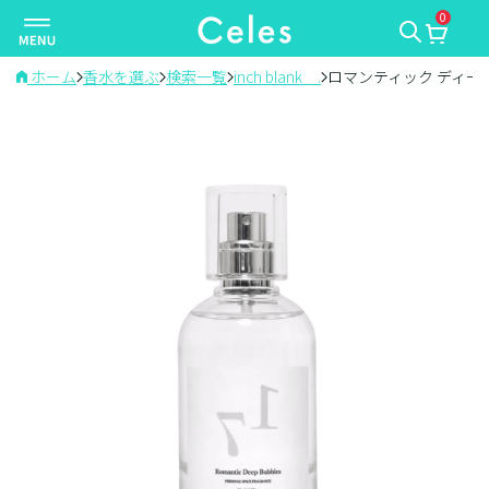
0
ナ
ビ
ゲ
ホーム
香水を選ぶ
検索一覧
inch blank＿.
ロマンティック ディー
ー
シ
ョ
ン
を
切
り
替
え