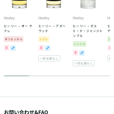
Heeley
Heeley
Heeley
Hee
ヒーリー – オー サ
ヒーリー – アガー
ヒーリー – ゼス
ヒー
クレ
ウッド
ト・ド・ジャンジャ
デ 
ンブル
オリエンタル
シプレ
シ
シトラス
一部在庫なし
在
一部在庫なし
お問い合わせ&FAQ