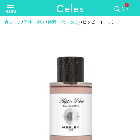
0
ナ
ビ
ゲ
ホーム
香水を選ぶ
検索一覧
Heeley
ヒッピー ローズ
ー
シ
ョ
ン
を
切
り
替
え