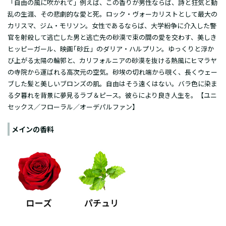
「自由の風に吹かれて」例えば、この香りが男性ならば、詩と狂気と動
乱の生涯、その悲劇的な愛と死。ロック・ヴォーカリストとして最大の
カリスマ、ジム・モリソン。女性であるならば、大学紛争に介入した警
官を射殺して逃亡した男と逃亡先の砂漠で束の間の愛を交わす、美しき
ヒッピーガール、映画｢砂丘」のダリア・ハルプリン。ゆっくりと浮か
び上がる太陽の輪郭と、カリフォルニアの砂漠を抜ける熱風にヒマラヤ
の寺院から運ばれる高次元の空気。砂埃の切れ端から覗く、長くウェー
ブした髪と美しいブロンズの肌。自由はそう遠くはない。バラ色に染ま
る夕暮れを背景に夢見るラブ＆ピース。彼らにより良き人生を。【ユニ
セックス／フローラル／オーデパルファン】
メインの香料