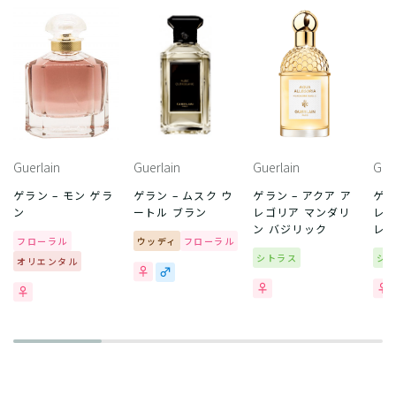
Guerlain
Guerlain
Guerlain
Gue
ゲラン – モン ゲラ
ゲラン – ムスク ウ
ゲラン – アクア ア
ゲラ
ン
ートル ブラン
レゴリア マンダリ
レゴ
ン バジリック
レ
フローラル
ウッディ
フローラル
シトラス
シ
オリエンタル