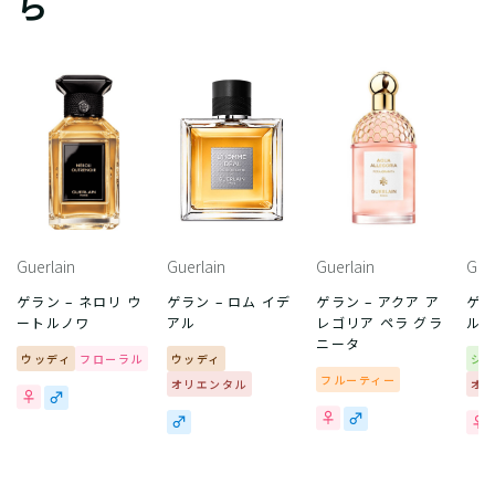
ら
Guerlain
Guerlain
Guerlain
Gue
ゲラン – ネロリ ウ
ゲラン – ロム イデ
ゲラン – アクア ア
ゲラ
ートルノワ
アル
レゴリア ペラ グラ
ル 
ニータ
ウッディ
フローラル
ウッディ
シ
フルーティー
オリエンタル
オ