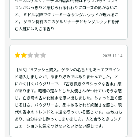
ベースはゲルリナーデ 本作品の特徴はトップからイランイ
ランがはっきりと感じられる代わりにローズの影がないこ
と、 ミドル以降でクリーミーなサンダルウッドが現れるこ
と。 ゲラン特有のこのゲルリナーデとサンダルウッドを好
む人種には刺さる香り
2025-11-14
【M.S】15プッシュ購入。ゲランの名香ともあってブライン
ド購入しましたが、あまり好みではありませんでした。 と
にかく甘くパウダリーで、『古き良きクラシックな香水』感
があります。昭和の楚々とした女優さんがつけていそうな感
じ。亡き母の古い化粧水を思い出しました。ちょっと重く感
じる甘さ、パウダリーさ、品はあるけれど妖艶さを感じ、現
代の香水のトレンドとは逆を行っている感じです。 拡散力も
あり、自分は少し酔ってしまいました。人と会うときもシチ
ュエーションに気をつけないといけない感じです。