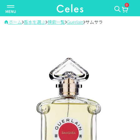
0
ナ
ビ
ゲ
ホーム
香水を選ぶ
検索一覧
Guerlain
サムサラ
ー
シ
ョ
ン
を
切
り
替
え