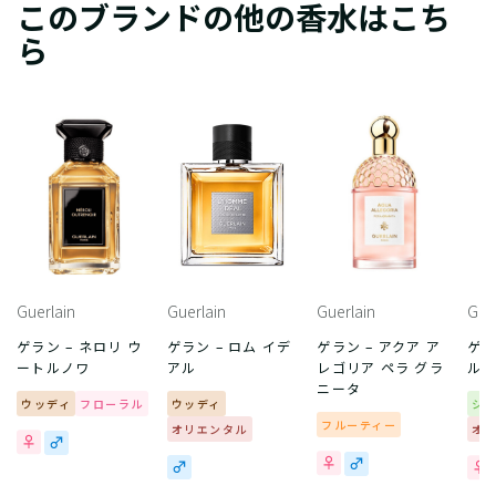
このブランドの他の香水はこち
ら
Guerlain
Guerlain
Guerlain
Gue
ゲラン – ネロリ ウ
ゲラン – ロム イデ
ゲラン – アクア ア
ゲラ
ートルノワ
アル
レゴリア ペラ グラ
ル 
ニータ
ウッディ
フローラル
ウッディ
シ
フルーティー
オリエンタル
オ