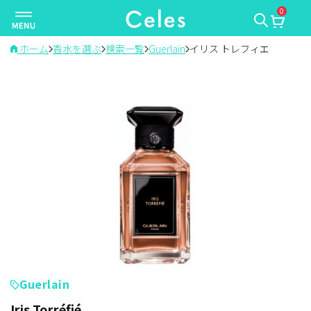
0
ナ
ビ
ゲ
ホーム
香水を選ぶ
検索一覧
Guerlain
イリス トレフィエ
ー
シ
ョ
ン
を
切
り
替
え
Guerlain
Iris Torréfié