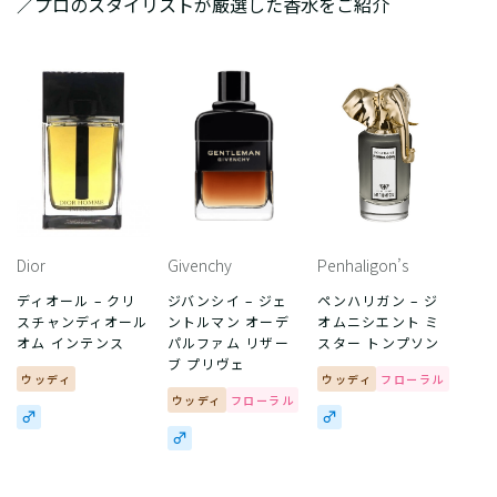
／プロのスタイリストが厳選した香水をご紹介
Dior
Givenchy
Penhaligon’s
ディオール – クリ
ジバンシイ – ジェ
ペンハリガン – ジ
スチャンディオール
ントルマン オーデ
オムニシエント ミ
オム インテンス
パルファム リザー
スター トンプソン
ブ プリヴェ
ウッディ
ウッディ
フローラル
ウッディ
フローラル