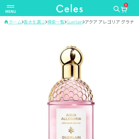
0
ナ
ビ
ゲ
ホーム
香水を選ぶ
検索一覧
Guerlain
アクア アレゴリア グラナダ
ー
シ
ョ
ン
を
切
り
替
え