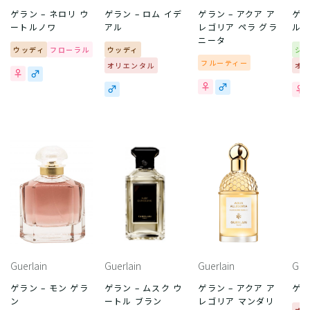
ゲラン – ネロリ ウ
ゲラン – ロム イデ
ゲラン – アクア ア
ゲラ
ートルノワ
アル
レゴリア ペラ グラ
ル 
ニータ
ウッディ
フローラル
ウッディ
シ
フルーティー
オリエンタル
オ
Guerlain
Guerlain
Guerlain
Gue
ゲラン – モン ゲラ
ゲラン – ムスク ウ
ゲラン – アクア ア
ゲラ
ン
ートル ブラン
レゴリア マンダリ