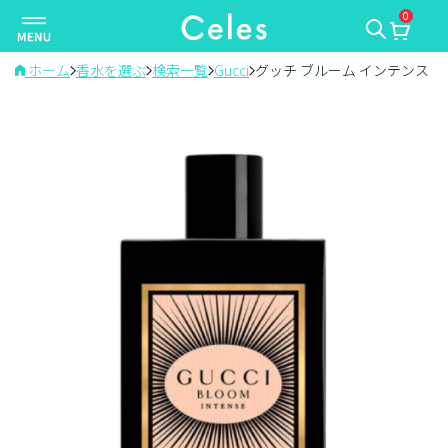
0
ナ
ビ
ゲ
ホーム
香水を選ぶ
検索一覧
Gucci
グッチ ブルーム インテンス
ー
シ
ョ
ン
を
切
り
替
え