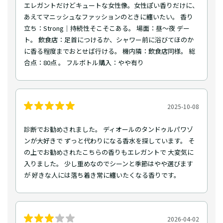
エレガントだけどキュートな女性像。女性ぽい香りだけに、
あえてマニッシュなファッションのときに纏いたい。 香り
立ち：Strong｜持続性そこそこある。 場面：昼～夜 デー
ト。 飲食店：足首につけるか、シャワー前に浴びてほのか
に香る程度までおとせば行ける。 機内隣：飲食店同様。 総
合点：80点 。 フルボトル購入：やや有り
2025-10-08
診断でお勧めされました。 ディオールのタンドゥルパワゾ
ンが大好きで ずっと代わりになる香水を探しています。 そ
の上でお勧めされたこちらの香りもエレガントで 大変気に
入りました。 少し重めなのでシーンと季節はやや選びます
が 好きな人には落ち着き常に纏いたくなる香りです。
2026-04-02