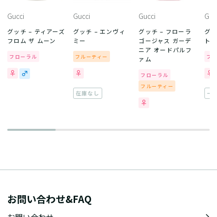
Gucci
Gucci
Gucci
Guc
グッチ – ティアーズ
グッチ – エンヴィ
グッチ – フローラ
グッ
フロム ザ ムーン
ミー
ゴージャス ガーデ
ト
ニア オードパルフ
フローラル
フルーティー
フ
ァム
フローラル
フルーティー
在庫なし
一
お問い合わせ&FAQ
お問い合わせ