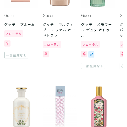
Gucci
Gucci
Gucci
Guc
グッチ – ブルーム
グッチ – ギルティ
グッチ – メモワー
グッ
プール ファム オー
ル デュヌ オドゥー
バイ
フローラル
ドトワレ
ル
ャス
フローラル
フローラル
フ
一部在庫なし
一部在庫なし
在