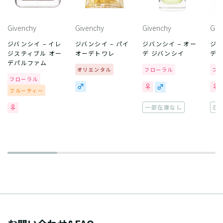
Givenchy
Givenchy
Givenchy
Giv
ジバンシイ – イレ
ジバンシイ – パイ
ジバンシイ – オー
ジバ
ジスティブル オー
オーデトワレ
デ ジバンシイ
デ 
デパルファム
オリエンタル
フローラル
フ
フローラル
フルーティー
一部在庫なし
在