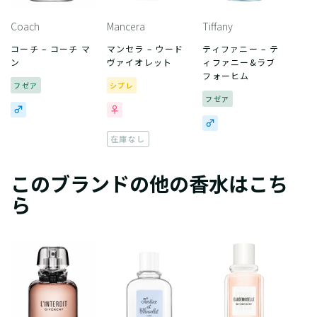
Coach
Mancera
Tiffany
コーチ – コーチ マ
マンセラ – ウード
ティファニー – テ
ン
ヴァイオレット
ィファニー&ラブ
フォーヒム
フゼア
シプレ
フゼア
在庫なし
このブランドの他の香水はこち
ら