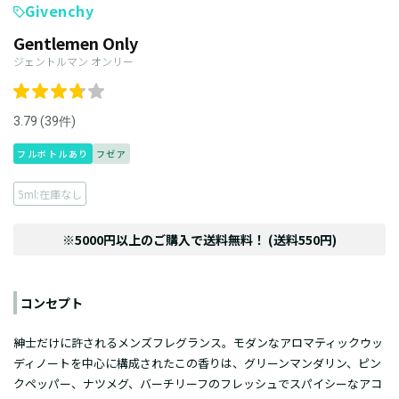
Givenchy
Gentlemen Only
ジェントルマン オンリー
3.79 (39件)
フルボトルあり
フゼア
5ml:在庫なし
※5000円以上のご購入で送料無料！ (送料550円)
コンセプト
紳士だけに許されるメンズフレグランス。モダンなアロマティックウッ
ディノートを中心に構成されたこの香りは、グリーンマンダリン、ピン
クペッパー、ナツメグ、バーチリーフのフレッシュでスパイシーなアコ