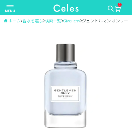
0
ナ
ビ
ゲ
ホーム
香水を選ぶ
検索一覧
Givenchy
ジェントルマン オンリー
ー
シ
ョ
ン
を
切
り
替
え