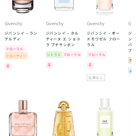
Givenchy
Givenchy
Givenchy
Giv
ジバンシイ – ラン
ジバンシイ – タル
ジバンシイ – オー
ジバ
テルディ
ティーヌ エ ショコ
ドモワゼル フロー
ント
ラ プチサンボン
ラル
パル
フローラル
ブ 
シトラス
フローラル
フローラル
フルーティー
ウ
在庫なし