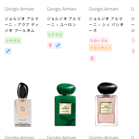
Giorgio Armani
Giorgio Armani
Giorgio Armani
Gio
ジョルジオ アルマ
ジョルジオ アルマ
ジョルジオ アルマ
ジョ
ーニ – アクア ディ
ーニ – ユーロン
ーニ – シィ パシオ
ーニ
ジオ プールオム
ーネ
ジ
シトラス
シトラス
フローラル
フ
フルーティー
Giorgio Armani
Giorgio Armani
Giorgio Armani
Gio