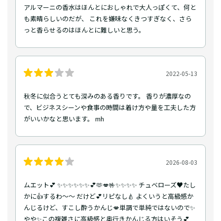
アルマーニの香水はほんとにおしゃれで大人っぽくて、何と
も素晴らしいのだが、 これを嫌味なくきつすぎなく、さら
っと香らせるのはほんとに難しいと思う。
2022-05-13
秋冬に似合うとても深みのある香りです。 香りが濃厚なの
で、ビジネスシーンや食事の時間は着け方や量を工夫した方
がいいかなと思います。 mh
2026-08-03
ムエット💕 ✨✨✨✨✨✨💕🫶💋🤟✨✨✨✨ チュベローズ♥️たし
かに👍するわ～〜 だけど💕リピなし🍐 よくいうと高級感か
んじるけど、すこし酔うかんじ💋単調で単純ではないので✨
やや✨この複雑さに高級感と奥行きかんじる方はいそう💕