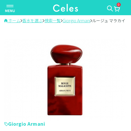
0
ナ
ビ
ゲ
ホーム
香水を選ぶ
検索一覧
Giorgio Armani
ルージュ マラカイト
ー
シ
ョ
ン
を
切
り
替
え
Giorgio Armani