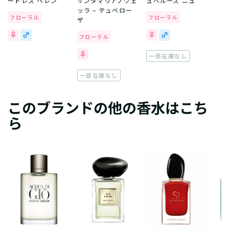
ートレス ヘレン
サンタマリアノヴェ
ュベルーズ ニュ
ッラ – テュベロー
フローラル
フローラル
ザ
フローラル
一部在庫なし
一部在庫なし
このブランドの他の香水はこち
ら