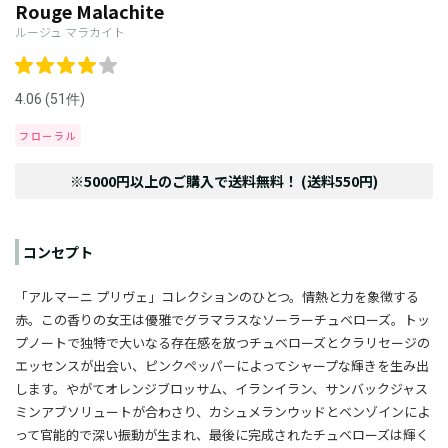
Rouge Malachite
ルージュ マラカイト
4.06 (51件)
フローラル
※5000円以上のご購入で送料無料！ (送料550円)
コンセプト
「アルマーニ プリヴェ」コレクションのひとつ。情熱と力を象徴する
赤。この香りの女王は優雅でグラマラスなソーラーチュベローズ。トッ
プノートで独特で大いなる存在感を放つチュベローズとクラリセージの
エッセンスが出会い、ピンクペッパーによってシャープな輝きを生み出
します。やがてオレンジブロッサム、イランイラン、サンバックジャス
ミンアブソリュートが合わさり、カシュメランウッドとベンゾインによ
って官能的で深い振動が生まれ、最後に完成されたチュベローズは輝く