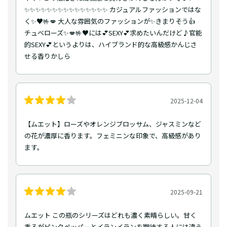
✨✨✨✨✨✨✨✨✨✨✨✨✨✨✨ カジュアルファッションではな
く✨♥️🤟💋 大人な雰囲気のファッションが✨きまりそう👍
チュベローズ✨💋🤟♥️には💕SEXY💕求めたいんだけど♪官能
的SEXY💕というよりは、ハイブランド的な高級感かんじさ
せる香りかしら
2025-12-04
【ムエット】ローズやオレンジブロッサム、ジャスミンなど
の花が濃厚に香ります。フェミニンな印象で、高級感があり
ます。
2025-09-21
ムエット この瓶のシリーズはどれも濃く素晴らしい。甘く
香るがピンクペッパーとイランイランを期待する人には違う