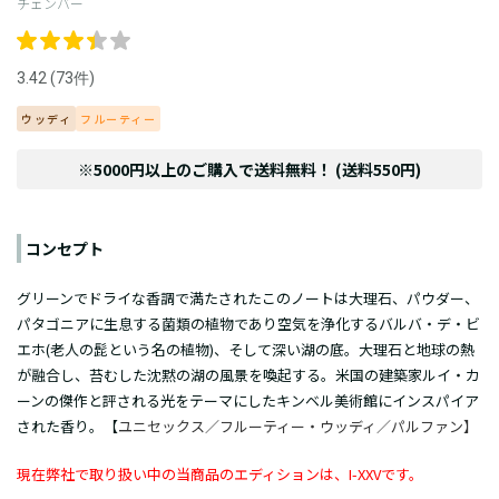
チェンバー
3.42 (73件)
ウッディ
フルーティー
※5000円以上のご購入で送料無料！ (送料550円)
コンセプト
グリーンでドライな香調で満たされたこのノートは大理石、パウダー、
パタゴニアに生息する菌類の植物であり空気を浄化するバルバ・デ・ビ
エホ(老人の髭という名の植物)、そして深い湖の底。大理石と地球の熱
が融合し、苔むした沈黙の湖の風景を喚起する。米国の建築家ルイ・カ
ーンの傑作と評される光をテーマにしたキンベル美術館にインスパイア
された香り。【
ユニセックス／フルーティー・ウッディ／
パルファン
】
現在弊社で取り扱い中の当商品のエディションは、I-XXVです。