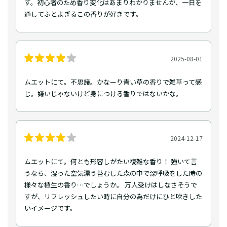
す。初心者のため香り変化はあまりわかりませんが、一日を
通してふとよぎるこの香りが好きです。
2025-08-01
ムエットにて。不思議。かなーり青い草の香りで雑草って感
じ。嫌いじゃないけど身につける香りではないかな。
2024-12-17
ムエットにて。何とも形容しがたい複雑な香り！ 強いて言
うなら、湿った空気漂う苔むした森の中で深呼吸をした時の
様々な植生の香り…でしょうか。 万人受けはしなさそうで
すが、リフレッシュしたい時に自分の為だけにひと吹きした
いイメージです。