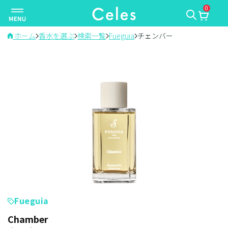
0
ナ
ビ
ゲ
ホーム
香水を選ぶ
検索一覧
Fueguia
チェンバー
ー
シ
ョ
ン
を
切
り
替
え
Fueguia
Chamber