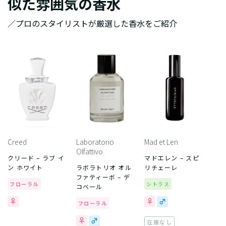
似た雰囲気の香水
／プロのスタイリストが厳選した香水をご紹介
Creed
Laboratorio
Mad et Len
Olfattivo
クリード – ラブ イ
マドエレン – スピ
ン ホワイト
ラボラトリオ オル
リチェーレ
ファティーボ – デ
フローラル
シトラス
コベール
フローラル
在庫なし