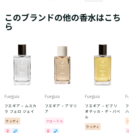
このブランドの他の香水はこち
ら
Fueguia
Fueguia
Fueguia
Fue
フエギア – ムスカ
フエギア – アマリ
フエギア – ビブリ
フエ
ラ フェロ ジェイ
ア
オテッカ・デ・バベ
ハ
ル
ウッディ
フローラル
フ
ウッディ