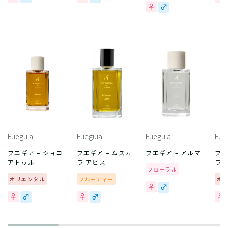
Fueguia
Fueguia
Fueguia
Fue
フエギア – ショコ
フエギア – ムスカ
フエギア – アルマ
フエ
アトゥル
ラ アピス
ラ 
フローラル
オリエンタル
フルーティー
オ