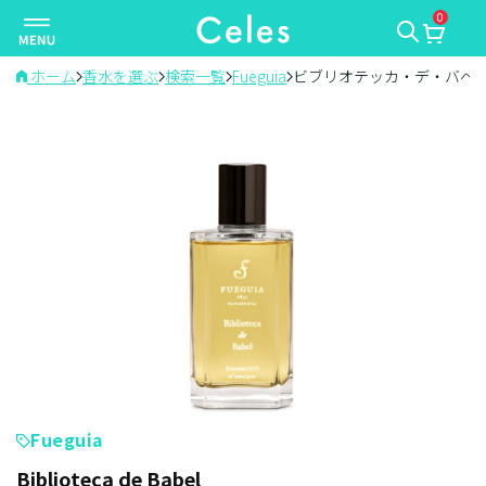
0
ナ
ビ
ゲ
ホーム
香水を選ぶ
検索一覧
Fueguia
ビブリオテッカ・デ・バベ
ー
シ
ョ
ン
を
切
り
替
え
Fueguia
Biblioteca de Babel