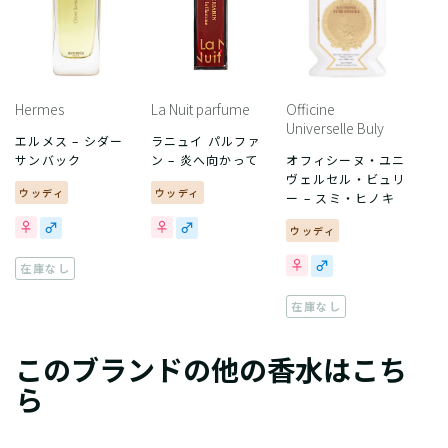
Hermes
La Nuit parfume
Officine
Universelle Buly
エルメス – シダー
ラニュイ パルファ
サンバック
ン – 炎へ向かって
オフィシーヌ・ユニ
ヴェルセル・ビュリ
ウッディ
ウッディ
ー – スミ・ヒノキ
ウッディ
在庫なし
在庫なし
このブランドの他の香水はこち
ら