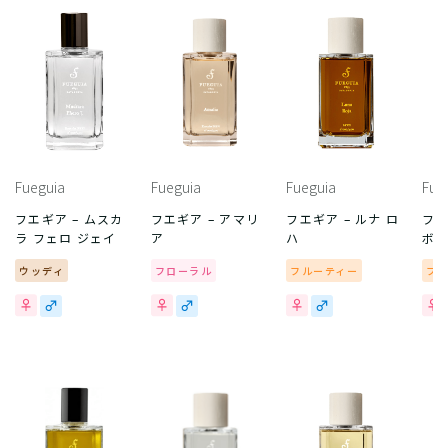
Fueguia
Fueguia
Fueguia
Fue
フエギア – ムスカ
フエギア – アマリ
フエギア – ルナ ロ
フエ
ラ フェロ ジェイ
ア
ハ
ボ
ウッディ
フローラル
フルーティー
フ