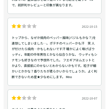
で、前評判やレビューと印象が異なります。
2022-10-15
トップから、なぜか焼肉のペッパー風味(バジルもかな？)を
連想してしまいました…。ポテチのペッパーかも汗 笑 人
が付けたら焼肉…かもしれないです汗 確かによく嗅げばウ
ッディ。年配の中年男性とかなら似合うかな。 ウッディもシ
ナモンも好きなので予想外でした。 フエギアはムエットと
かより、直接肌にのせないとわからないかもです。粒子が細
かいとかかな？香りたちが柔らかいからでしょうか。よく判
断できないため星★少なめにします。 Mno
2022-10-07