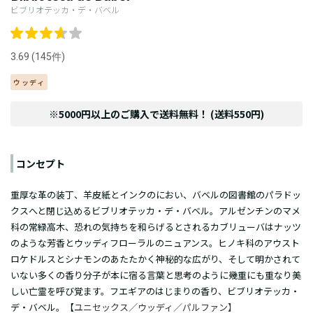
ビブリオテッカ・デ・バベル
3.69 (145件)
ウッディ
※5000円以上のご購入で送料無料！ (送料550円)
コンセプト
重厚な革の装丁、羊皮紙とインクのにおい、バベルの図書館のパラドッ
クスへと閉じ込めるビブリオテッカ・デ・バベル。アルゼンチンのマメ
科の常緑高木、恐れの気持ちを和らげるとされるカブリューバはナッツ
のような芳香とウッディフローラルのニュアンス。ヒノキ科のアウスト
ロケドルスとシナモンのあたたかく神秘的な広がり、そして明かされて
いない多くの香り分子が本に宿る言葉と思考のように幾重にも重なり美
しい亡霊を呼び覚ます。フエギアのはじまりの香り、ビブリオテッカ・
デ・バベル。【
ユニセックス／ウッディ／
パルファン
】