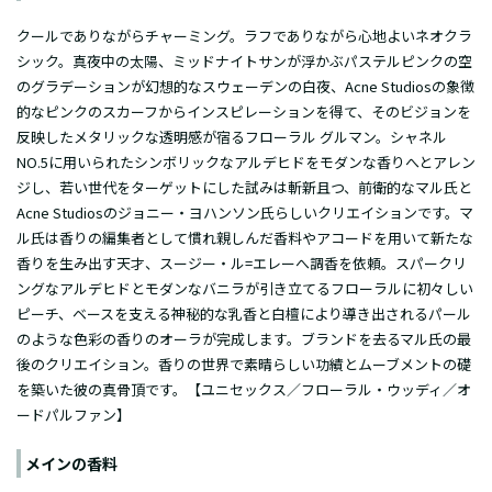
クールでありながらチャーミング。ラフでありながら心地よいネオクラ
シック。真夜中の太陽、ミッドナイトサンが浮かぶパステルピンクの空
のグラデーションが幻想的なスウェーデンの白夜、Acne Studiosの象徴
的なピンクのスカーフからインスピレーションを得て、そのビジョンを
反映したメタリックな透明感が宿るフローラル グルマン。シャネル
NO.5に用いられたシンボリックなアルデヒドをモダンな香りへとアレン
ジし、若い世代をターゲットにした試みは斬新且つ、前衛的なマル氏と
Acne Studiosのジョニー・ヨハンソン氏らしいクリエイションです。マ
ル氏は香りの編集者として慣れ親しんだ香料やアコードを用いて新たな
香りを生み出す天才、スージー・ル=エレーへ調香を依頼。スパークリ
ングなアルデヒドとモダンなバニラが引き立てるフローラルに初々しい
ピーチ、ベースを支える神秘的な乳香と白檀により導き出されるパール
のような色彩の香りのオーラが完成します。ブランドを去るマル氏の最
後のクリエイション。香りの世界で素晴らしい功績とムーブメントの礎
を築いた彼の真骨頂です。【ユニセックス／フローラル・ウッディ／オ
ードパルファン】
メインの香料