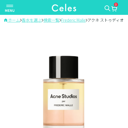
0
ナ
ビ
ゲ
ホーム
香水を選ぶ
検索一覧
Frederic Malle
アクネ ストゥディオズ
ー
シ
ョ
ン
を
切
り
替
え