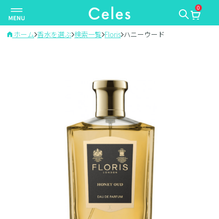
0
ナ
ビ
ゲ
ホーム
香水を選ぶ
検索一覧
Floris
ハニーウード
ー
シ
ョ
ン
を
切
り
替
え