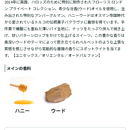
2014年に英国、ハロッズのために特別に制作されたフローリス ロンド
ン プライベート コレクション。希少な沈香(ウード)オイルを使用し、生
み出された特別なアンバーグルマン。ハニーウードはオスマン帝国時代
から愛されているトルコの伝統菓子バクラヴァに着想を得ています。手
作業で幾層にも重ねた薄いパイ生地に、ナッツをたっぷり挟んで焼き上
げ、甘いバターシロップをかけて仕上げるスイーツ。この豊かな香りは
奥深いウードのテーマによって惹き立てられベルベットのような上質な
質感を感じさせながら官能的な薔薇の香りにスポットライトを当てま
す。【ユニセックス／オリエンタル／オードパルファン】
メインの香料