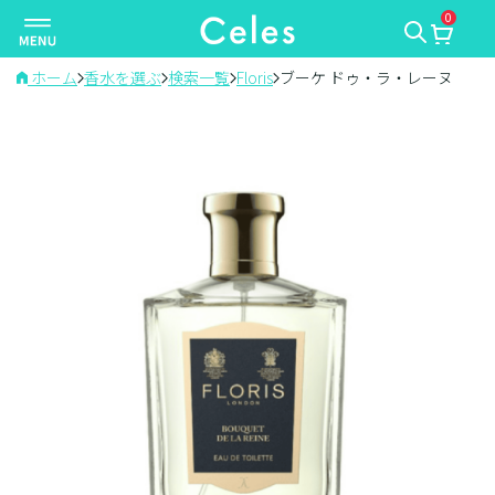
0
ナ
ビ
ゲ
ホーム
香水を選ぶ
検索一覧
Floris
ブーケ ドゥ・ラ・レーヌ
ー
シ
ョ
ン
を
切
り
替
え