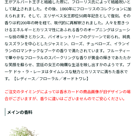
王がアルバート王子と結婚した際に、フローリス氏によって結婚祝いと
して献上されました。その後、1860年にフローリスのコレクションに加
えられます。そして、エリザベス女王即位50周年記念として復刻。その
香りは約200年の時を経て、現代的に再解釈されました。人々を惹きつ
けるエネルギーとカリスマ性にあふれる香りのオープニングはジューシ
ーな桃の輝きとカシス、バイオレットリーフのグリーンで彩られ、純真
なスズランを中心としたジャスミン、ローズ、チュベローズ、イランイ
ランのロマンチックなブーケの香りで満たされています。フルーティー
で華やかなフローラルのスパークリングな香りが黄金の輝きであたたか
な笑顔を蘇らせ、宮廷の女王の絢爛な生活を映し出すかのようです。ブ
ーケ ドゥ・ラ・レーヌはタイムレスな魅力とカリスマに満ちた香水で
す。【レディース／フローラル／オードトワレ】
ご注文のタイミングによっては香水カードの商品画像が旧デザインの場
合がございますが、香りに違いはございませんのでご安心ください。
メインの香料