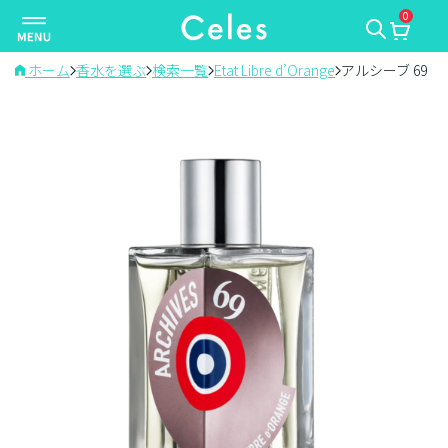
0
ナ
ビ
ゲ
ホーム
香水を選ぶ
検索一覧
Etat Libre d’Orange
アルシーブ 69
ー
シ
ョ
ン
を
切
り
替
え