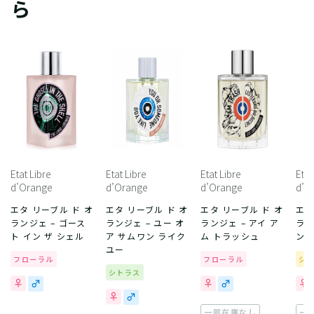
ら
Etat Libre
Etat Libre
Etat Libre
Etat
d’Orange
d’Orange
d’Orange
d’O
エタ リーブル ド オ
エタ リーブル ド オ
エタ リーブル ド オ
エタ
ランジェ – ゴース
ランジェ – ユー オ
ランジェ – アイ ア
ラン
ト イン ザ シェル
ア サムワン ライク
ム トラッシュ
ン
ユー
フローラル
フローラル
シ
シトラス
一部在庫なし
一