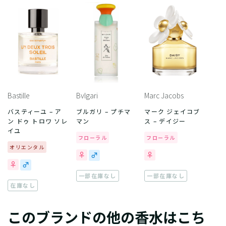
Bastille
Bvlgari
Marc Jacobs
バスティーユ – ア
ブルガリ – プチマ
マーク ジェイコブ
ン ドゥ トロワ ソレ
マン
ス – デイジー
イユ
フローラル
フローラル
オリエンタル
一部在庫なし
一部在庫なし
在庫なし
このブランドの他の香水はこち