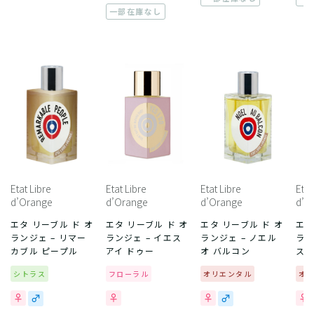
一部在庫なし
Etat Libre
Etat Libre
Etat Libre
Etat
d’Orange
d’Orange
d’Orange
d’O
エタ リーブル ド オ
エタ リーブル ド オ
エタ リーブル ド オ
エタ
ランジェ – リマー
ランジェ – イエス
ランジェ – ノエル
ラン
カブル ピープル
アイ ドゥー
オ バルコン
ス
シトラス
フローラル
オリエンタル
オ