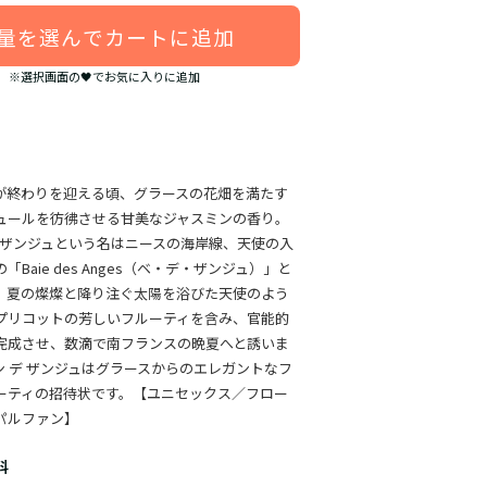
量を選んでカートに追加
※選択画面の🖤でお気に入りに追加
が終わりを迎える頃、グラースの花畑を満たす
ュールを彷彿させる甘美なジャスミンの香り。
デ ザンジュという名はニースの海岸線、天使の入
Baie des Anges（ベ・デ・ザンジュ）」と
。夏の燦燦と降り注ぐ太陽を浴びた天使のよう
プリコットの芳しいフルーティを含み、官能的
完成させ、数滴で南フランスの晩夏へと誘いま
ン デ ザンジュはグラースからのエレガントなフ
ーティの招待状です。
【ユニセックス／フロー
パルファン
】
料