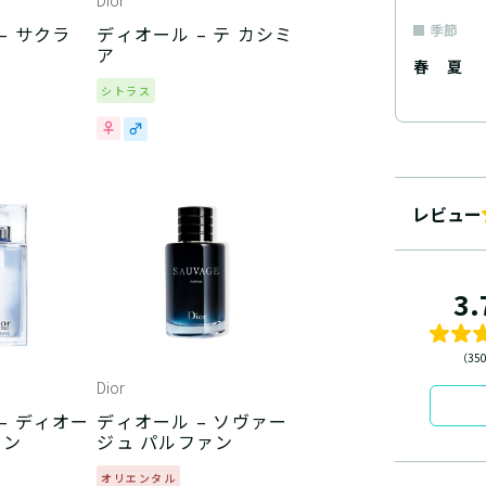
Dior
季節
– サクラ
ディオール – テ カシミ
ア
春
夏
シトラス
レビュー
3.
（35
Dior
– ディオー
ディオール – ソヴァー
ロン
ジュ パルファン
オリエンタル