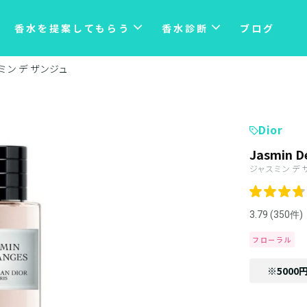
香水を提案してもらう
香水診断
ブログ
ミン デ ザンジュ
Dior
Jasmin D
ジャスミン デ 
3.79 (350件)
フローラル
※5000