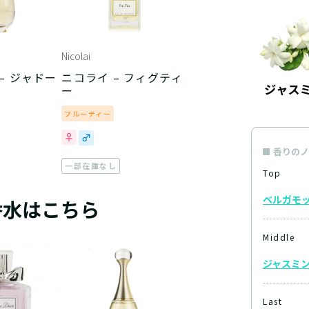
Nicolai
– ジャドー
ニコライ – フィグティ
ー
フルーティー
香りのノ
一部在庫なし
Top
ベルガモ
香水はこちら
Middle
ジャスミ
Last