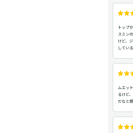
トップ
スミン
けど、
してい
ムエッ
るけど
だなと