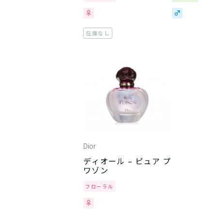
在庫なし
Dior
ディオール – ピュア プ
ワゾン
フローラル