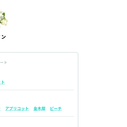
ート
ット
ン
アプリコット
金木犀
ピーチ