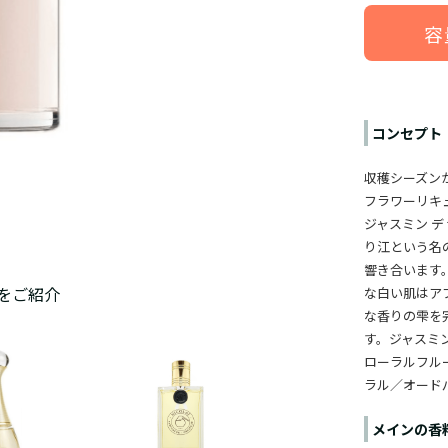
容
コンセプト
収穫シーズン
フラワーリキ
ジャスミン 
り江という名の「
響き合います
をご紹介
な白い肌はア
な香りの雫を
す。ジャスミ
ローラルフル
ラル／
オード
メインの香