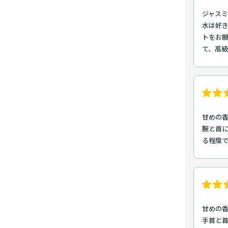
ジャスミ
水は好
トをお
て、高
甘めの
腕と首に
る程度
甘めの
手首と首