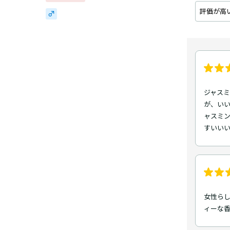
評価が高
ジャス
が、い
ャスミ
すいい
女性ら
ィーな