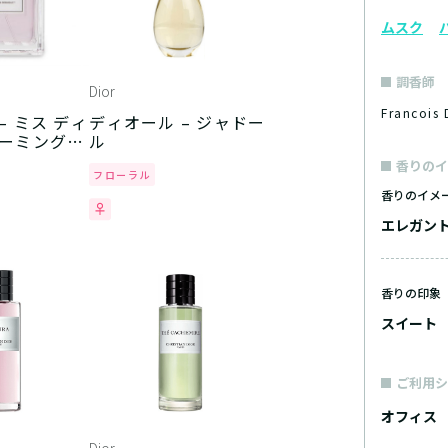
ムスク
調香師
Dior
Franco
– ミス ディ
ディオール – ジャドー
ルーミング
ル
香りのイ
フローラル
香りのイメ
エレガン
香りの印象
スイート
ご利用シ
オフィス