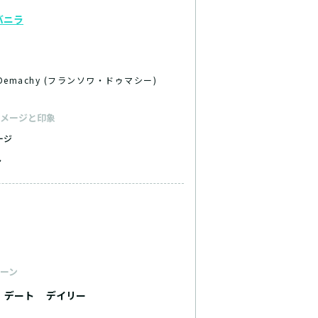
バニラ
is Demachy (フランソワ・ドゥマシー)
メージと印象
ージ
ト
ーン
デート
デイリー