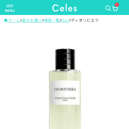
0
ナ
ビ
ゲ
ホーム
香水を選ぶ
検索一覧
Dior
ディオリビエラ
ー
シ
ョ
ン
を
切
り
替
え