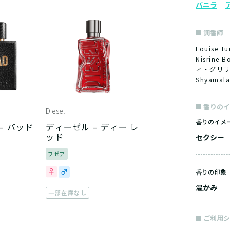
バニラ
調香師
Louise 
Nisrine
ィ・グリリ
Shyamal
香りのイ
Diesel
香りのイメ
– バッド
ディーゼル – ディー レ
ッド
セクシー
フゼア
香りの印象
温かみ
一部在庫なし
ご利用シ