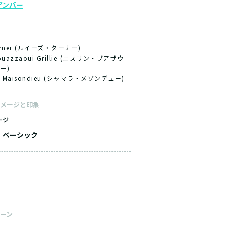
アンバー
Turner (ルイーズ・ターナー)
 Bouazzaoui Grillie (ニスリン・ブアザウ
ー)
a Maisondieu (シャマラ・メゾンデュー)
メージと印象
ージ
ベーシック
ーン