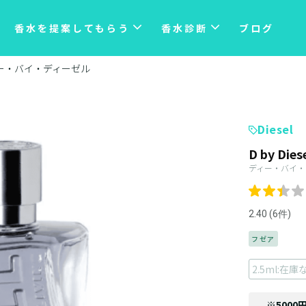
香水を提案してもらう
香水診断
ブログ
ー・バイ・ディーゼル
Diesel
D by Dies
ディー・バイ・
2.40 (6件)
フゼア
2.5ml:在庫
※5000