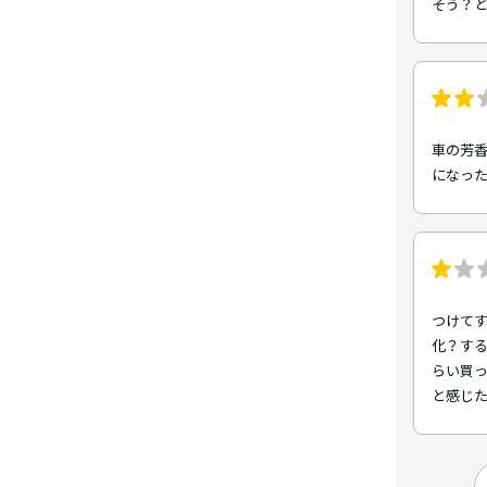
そう？
車の芳香
になっ
つけてす
化？する
らい買
と感じた