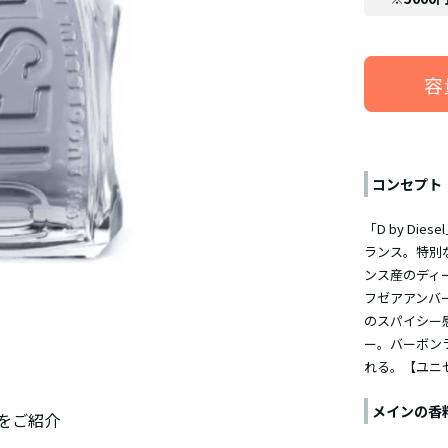
容
コンセプト
「D by D
ランス。特別
ンス産のディ
フゼアアンバ
のスパイシー
ー。バーボン
れる。【ユニ
メインの香
をご紹介