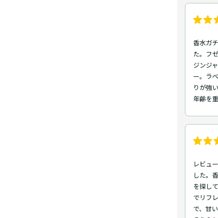
香水ガチ
た。フ
ジンジ
ー。ラ
りが強
年齢を
レビュ
した。香
を探し
でリフ
で、甘