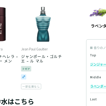
香りのノ
ra
Jean Paul Gaultier
Top
ヘレラ –
ジャンポール・ゴルチ
ー メン
エ – ル マル
ジンジャ
フゼア
Middle
ラベンダ
一部在庫なし
香水はこちら
Last