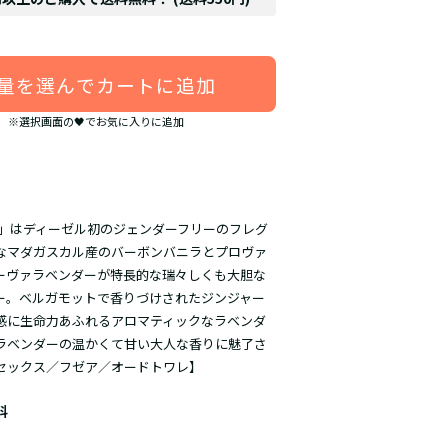
量を選んでカートに追加
※選択画面の🖤でお気に入りに追加
iesel」はディーゼル初のジェンダーフリーのフレグ
なマダガスカル産のバーボンバニラとプロヴァ
ーヴァラベンダーが特長的な瑞々しくも大胆な
ー。ベルガモットで香りづけされたジンジャー
感に生命力あふれるアロマティックなラベンダ
ラベンダーの温かくて甘い大人な香りに魅了さ
セックス／フゼア／オードトワレ】
料