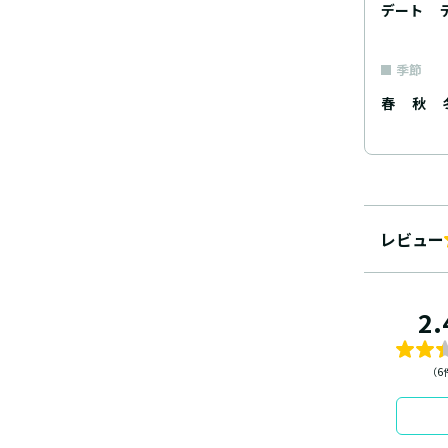
デート
季節
春
秋
レビュー
2.
（6