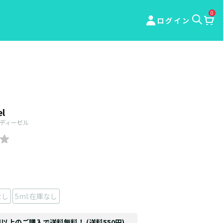
0
ログイン
el
ディーゼル
なし
5ml:在庫なし
円以上のご購入で送料無料！ (送料550円)