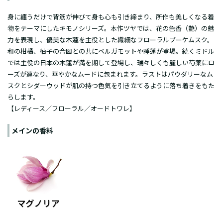
身に纏うだけで背筋が伸びて身も心も引き締まり、所作も美しくなる着
物をテーマにしたキモノシリーズ。本作ツヤでは、花の色香（艶）の魅
力を表現し、優美な木蓮を主役とした繊細なフローラルブーケムスク。
和の柑橘、柚子の合図との共にベルガモットや睡蓮が登場。続くミドル
では主役の日本の木蓮が満を期して登場し、瑞々しくも麗しい芍薬にロ
ーズが連なり、華やかなムードに包まれます。ラストはパウダリーなム
スクとシダーウッドが肌の持つ色気を引き立てるように落ち着きをもた
らします。
【レディース／フローラル／オードトワレ】
メインの香料