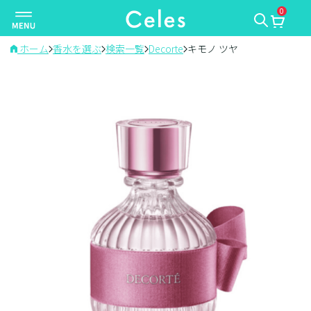
0
ナ
ビ
ゲ
ホーム
香水を選ぶ
検索一覧
Decorte
キモノ ツヤ
ー
シ
ョ
ン
を
切
り
替
え