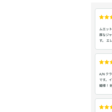
ムエット
厚なジ
す。 エ
A/N 
です。
姫様！ 