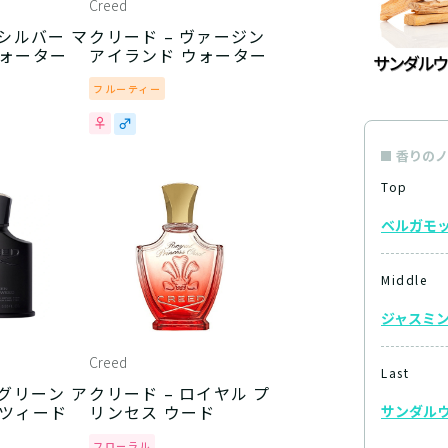
Creed
 シルバー マ
クリード – ヴァージン
ウォーター
アイランド ウォーター
フルーティー
香りのノ
Top
ベルガモ
Middle
ジャスミ
Creed
Last
クリード – ロイヤル プ
 ツィード
リンセス ウード
サンダル
フローラル