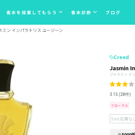
香水を提案してもらう
香水診断
ブログ
スミン インパラトリス ユージーン
Creed
Jasmin I
ジャスミン イ
3.15 (28件)
フローラル
5ml:在庫な
※5000