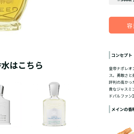
容
コンセプト
香水はこちら
皇帝ナポレオ
ス。
勇敢さと
評判の高かっ
貴なジャスミ
ドパルファン
メインの香