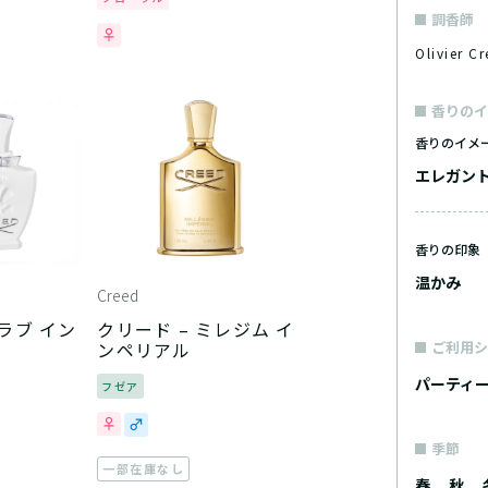
調香師
Olivier
香りのイ
香りのイメ
エレガン
香りの印象
温かみ
Creed
 ラブ イン
クリード – ミレジム イ
ンペリアル
ご利用シ
パーティ
フゼア
季節
一部在庫なし
春
秋