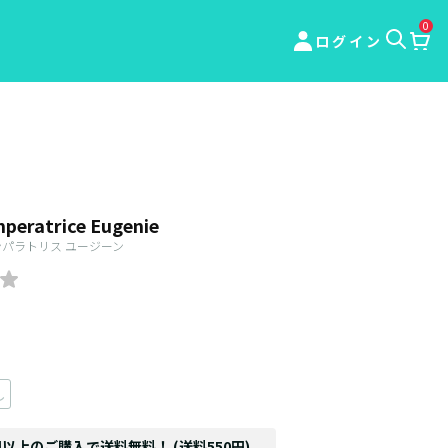
0
ログイン
mperatrice Eugenie
ンパラトリス ユージーン
し
円以上のご購入で送料無料！ (送料550円)