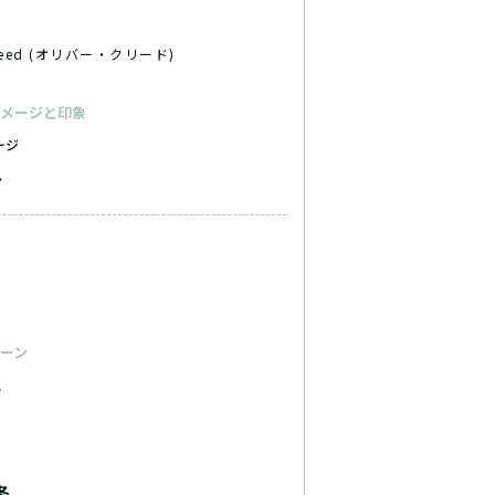
 Creed (オリバー・クリード)
メージと印象
ージ
ト
ーン
ー
冬