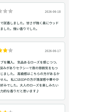
2026-06-18
トで試香しました。甘さが強く奥にウッド
りました。強い香りでした。
2026-06-17
プを購入。 気品あるローズを感じつつ、
り深みがありセクシーで夜の雰囲気をもつ
じました。 高級感はこちらの方があるか
せん。 私にはEDPの方が清潔感や華やか
り好みでした。大人のローズを楽しみたい
魅力的な香りだと思います♪