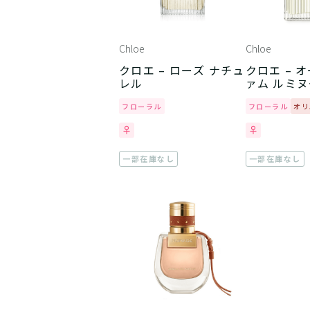
Chloe
Chloe
クロエ – ローズ ナチュ
クロエ – 
レル
ァム ルミ
フローラル
フローラル
オリ
一部在庫なし
一部在庫なし