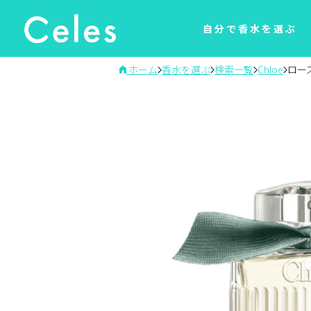
自分で香水を選ぶ
ホーム
香水を選ぶ
検索一覧
Chloe
ロー