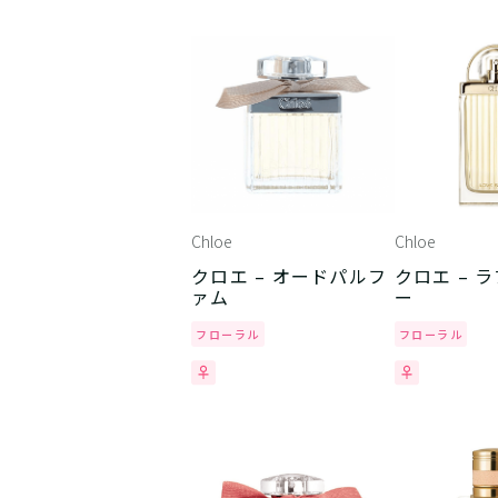
Chloe
Chloe
クロエ – オードパルフ
クロエ – 
ァム
ー
フローラル
フローラル