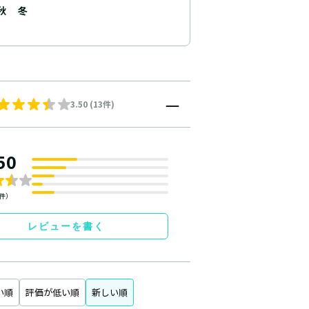
秋
冬
3.50 (13件)
50
3件）
レビューを書く
い順
評価が低い順
新しい順