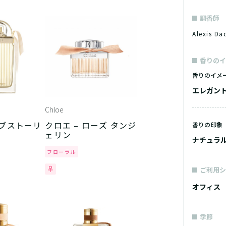
調香師
Alexis 
香りのイ
香りのイメ
エレガン
Chloe
ラブストーリ
クロエ – ローズ タンジ
香りの印象
ェリン
ナチュラ
フローラル
ご利用シ
オフィス
季節