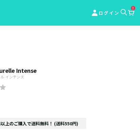
0
ログイン
relle Intense
レル インテンス
円以上のご購入で送料無料！ (送料550円)