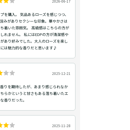
2026-06-17
プを購入。 気品あるローズを感じつつ、
り深みがありセクシーな印象。華やかさは
ち着いた雰囲気。 高級感はこちらの方が
しれません。 私にはEDPの方が清潔感や
さがあり好みでした。大人のローズを楽し
方には魅力的な香りだと思います♪
2025-12-21
の香りを期待したが、あまり感じられなか
どちらかというと甘さもある落ち着いたエ
トな香りだった。
2025-11-28