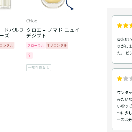
Chloe
オードパルフ
クロエ – ノマド ニュイ
ヌーズ
デジプト
香水初心
エンタル
フローラル
オリエンタル
りがしま
た。 ビ
一部在庫なし
ワンタ
みたい
い粉っ
つに少
ーズは