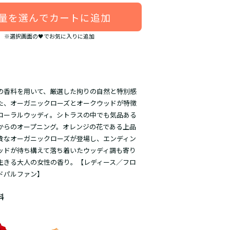
量を選んでカートに追加
※選択画面の🖤でお気に入りに追加
の香料を用いて、厳選した拘りの自然と特別感
た、オーガニックローズとオークウッドが特徴
ローラルウッディ。シトラスの中でも気品ある
からのオープニング。オレンジの花である上品
貴なオーガニックローズが登場し、エンディン
ッドが待ち構えて落ち着いたウッディ調も寄り
生きる大人の女性の香り。【レディース／フロ
ドパルファン】
料