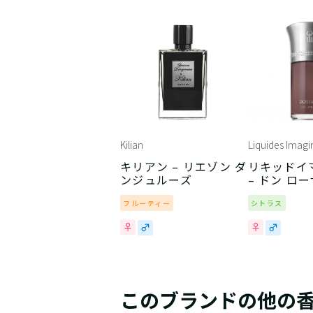
Kilian
Liquides Imagi
キリアン – リエゾン ダ
リキッドイ
ンジュルーズ
– ドン ロ
フルーティー
シトラス
このブランドの他の