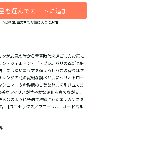
量を選んでカートに追加
※選択画面の🖤でお気に入りに追加
マンが20歳の時から青春時代を過ごしたお気に
サン・ジェルマン・デ・プレ。パリの革新と魅
緒、まばゆいエリアを蘇えらせるこの香りはプ
オレンジの花の繊細な調べと共にヘリオトロー
マシュマロや粉砂糖の甘美な魅力を引き立てま
優美なアイリスが華やかな調和を奏でながら、
主人公のように特別で洗練されたエレガンスを
す。【ユニセックス／フローラル／オードパル
料