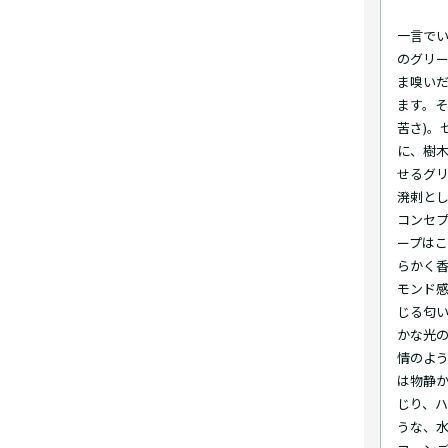
一言でい
のグリ
ま嗅い
ます。そ
苦さ)。
に、樹
せるグ
溌剌と
コンセ
ープは
らかく
モンド
じる匂
かな光
情のよ
は物静
じり、
うな、