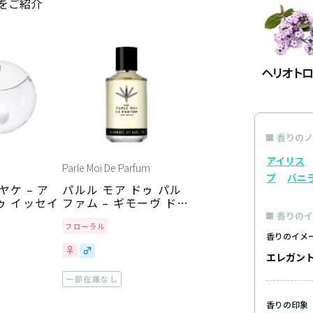
をご紹介
香りのノ
アイリス
Parle Moi De Parfum
プ
バニ
ヤケ – ア
パルル モア ドゥ パル
ゥ イッセイ
ファム – ギモーヴ ドゥ
ノエル
香りのイ
フローラル
香りのイメ
エレガン
一部在庫なし
香りの印象