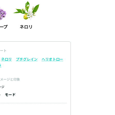
ート
ネロリ
プチグレイン
ヘリオトロー
ラ
メージと印象
ージ
ト
モード