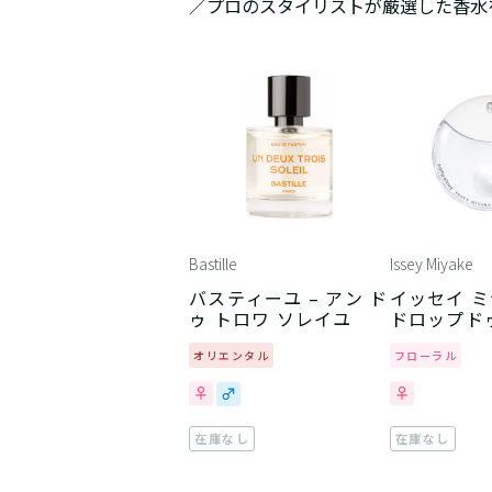
／プロのスタイリストが厳選した香水
Bastille
Issey Miyake
バスティーユ – アン ド
イッセイ ミ
ゥ トロワ ソレイユ
ドロップド
オリエンタル
フローラル
在庫なし
在庫なし