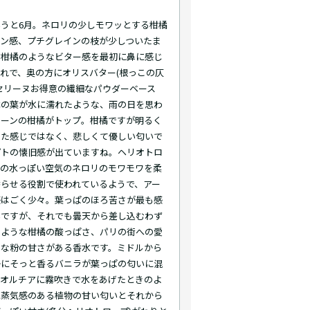
うと6月。ネロリの少しモワッとする柑橘
ーン感、プチグレインの枝が少しついたま
だ柑橘のようなビター感を最初に鼻に感じ
れで、奥の方にオリスバター(根っこの仄
セリーヌお得意の繊細なパウダーベース
木の葉が水に濡れたような、雨の日を思わ
リーンの柑橘がトップ。柑橘ですが明るく
した感じではなく、悲しくて優しい匂いで
プトの懐旧感が出ていますね。ヘリオトロ
この水っぽい空気のネロリのモワモワを柔
香らせる役割で使われているようで、アー
感はごく少々。葉っぱのほろ苦さが最も感
いですが、それでも曇天から差し込むわず
のような柑橘の酸っぱさ、パリの街への愛
うな粉の甘さがある香水です。ミドルから
かにそっと香るバニラが葉っぱの匂いに混
ハオルチアに霧吹きで水をあげたときのよ
水蒸気感のある植物の甘い匂いとそれから