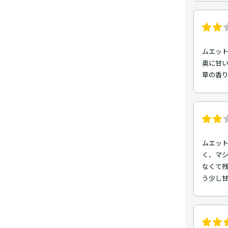
ムエッ
奥に甘
草の香
ムエット
く、マ
なくて残
う少し甘