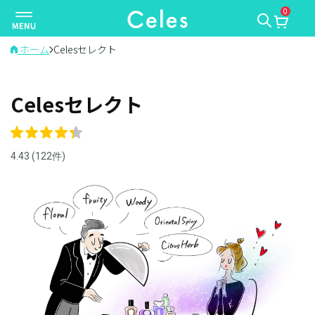
0
ナ
ビ
ゲ
ホーム
Celesセレクト
ー
シ
Celesセレクト
ョ
ン
を
切
4.43 (122件)
り
替
え