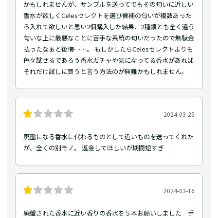
かもしれませんが、サンプルを送ってでもその匂いに近しい
香水が欲しくCelesセレクトを選び候補の匂いが複数あった
ら入れて欲しいと思い2個購入した結果、2種類とも全く違う
匂いな上に最悪なことに苦手な系統の匂いだったので無駄金
払ったなぁと後悔……。 もしかしたらCelesセレクトよりも
色々試せるであろう香水ガチャや気になってる香水があれば
それだけ試しに買うと言う方法のが無難かもしれません。
2024-03-25
廃盤になる香水に代わるものとして近いものを送ってくれた
が、全くの別モノ。 返金してほしいが期間短すぎ
2024-03-16
廃盤された香水に近い香りの香水を５本お願いしました 手