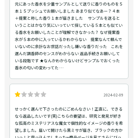
元にあった香水を少量サンプルとして送りに香りのものを５
本１５プッシュでお願いしました あまり似てなあー？４本
＋提案と称した香り１本が届きました サンプルを送ると
いうことはかなり気にいっていて探している５本とも似てい
る香水をお願いしたことが理解できなかった？ なぜ提案香
水が５本の中に入っているかわからない 提案なんて頼んで
いないのに余計なお世話だったし嫌いな香りだった これを
選んだ調香師のセンスがわからない 返品手続きお願いして
いる段階です ★なんかわからないけどサンプルでおくった
香水の匂いの変わってた …
2024-02-09
せっかく選んで下さったのにごめんなさい！正直に、できる
なら返品したいです(笑)こちらの要望は、研究と発見が好き
な孤高のミステリアスな魔女で個性的なイメージの香りを希
望しました。届いて開けたら黒ミサが届き、ブラックの方か
いっ！と突っ込んでしまったw商品ページを見てさらにびっ