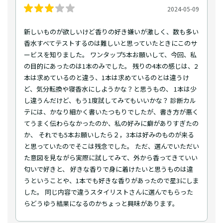
2024-05-09
新しいものが欲しいけど香りの好き嫌いが激しく、数も多い
香水すべてテストするのは難しいと思っていたときにこのサ
ービスを知りました。 ワンタップ5本お願いして、今回、私
の目的にあったのは1本のみでした。 残りの4本の感じは、2
本は求めているのと違う、1本は求めているのとは違うけ
ど、気分転換や寝香水にしようかな？と思うもの、 1本は少
し違うんだけど、もう1度試してみてもいいかな？ 診断カル
テには、かなり細かく書いたつもりでしたが、書き方が悪く
てうまく伝わらなかったのか、私の好みに癖がありすぎたの
か、 それでも5本お願いしたら２，3本は好みのものが来る
と思っていたのでそこは残念でした。 ただ、選んでいただい
た意図を見ながら実際に試してみて、外から香ってきていい
匂いで好きと、 好きな香りで身に着けたいと思うものは違
うということや、1本でも好きな香りがあったので星3にしま
した。 同じ内容で違うスタイリストさんに選んでもらった
らどうゆう結果になるのかちょっと興味があります。