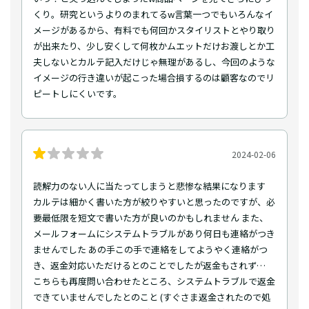
くり。研究というよりのまれてるw言葉一つでもいろんなイ
メージがあるから、有料でも何回かスタイリストとやり取り
が出来たり、少し安くして何枚かムエットだけお渡しとか工
夫しないとカルテ記入だけじゃ無理があるし、今回のような
イメージの行き違いが起こった場合損するのは顧客なのでリ
ピートしにくいです。
2024-02-06
読解力のない人に当たってしまうと悲惨な結果になります
カルテは細かく書いた方が絞りやすいと思ったのですが、必
要最低限を短文で書いた方が良いのかもしれません また、
メールフォームにシステムトラブルがあり何日も連絡がつき
ませんでした あの手この手で連絡をしてようやく連絡がつ
き、返金対応いただけるとのことでしたが返金もされず…
こちらも再度問い合わせたところ、システムトラブルで返金
できていませんでしたとのこと (すぐさま返金されたので処