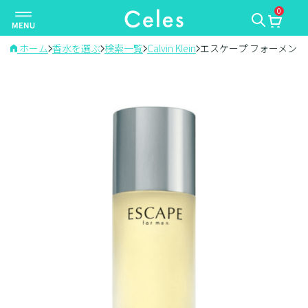
0
ナ
ビ
ゲ
ホーム
香水を選ぶ
検索一覧
Calvin Klein
エスケープ フォーメン
ー
シ
ョ
ン
を
切
り
替
え