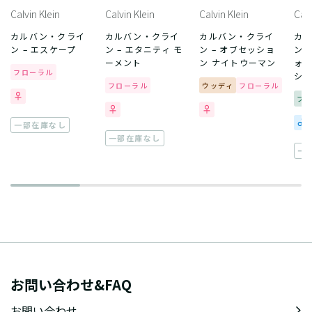
Calvin Klein
Calvin Klein
Calvin Klein
Calv
カルバン・クライ
カルバン・クライ
カルバン・クライ
カ
ン – エスケープ
ン – エタニティ モ
ン – オブセッショ
ン 
ーメント
ン ナイトウーマン
ォー
フローラル
シ
フローラル
ウッディ
フローラル
フ
一部在庫なし
一部在庫なし
一
お問い合わせ&FAQ
お問い合わせ