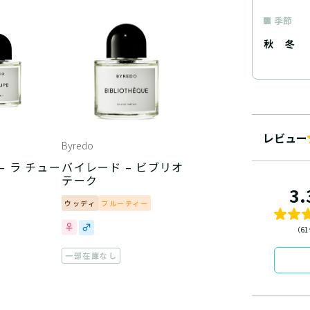
季節
秋
冬
レビュー
Byredo
– ラ チュー
バイレード – ビブリオ
テーク
3.
ウッディ
フルーティー
（6
一部在庫なし