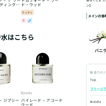
 – ザ ワー
トムフォード – ウー
ーディング
ド・ウッド
ン】
ーサー
ウッディ
メインの香
香水はこちら
香りのノ
Top
フリージ
Byredo
– ジプシー
バイレード – アコード
Middle
ウード