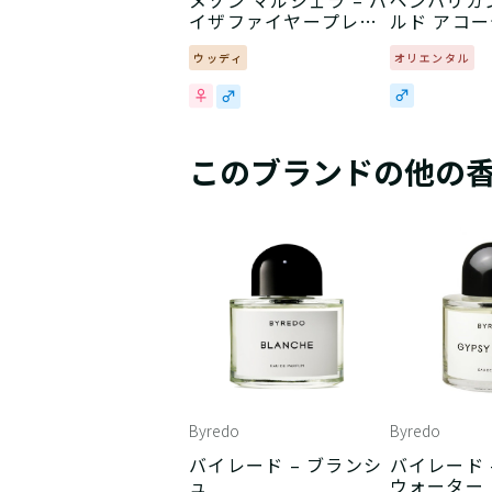
メゾン マルジェラ – バ
ペンハリガン
イザファイヤープレイ
ルド アコ
ス
トゥー ア
ウッディ
オリエンタル
このブランドの他の
Byredo
Byredo
バイレード – ブランシ
バイレード 
ュ
ウォーター