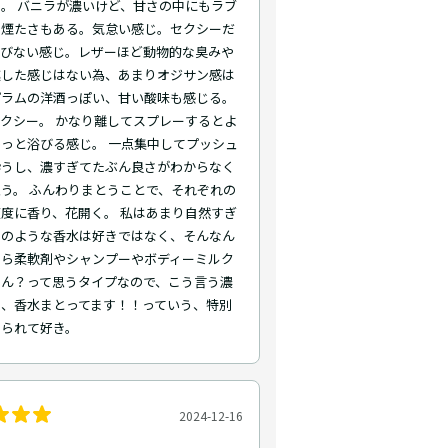
。 バニラが濃いけど、甘さの中にもラブ
の煙たさもある。気怠い感じ。セクシーだ
媚びない感じ。レザーほど動物的な臭みや
燻した感じはない為、あまりオジサン感は
プラムの洋酒っぽい、甘い酸味も感じる。
クシー。 かなり離してスプレーするとよ
っと浴びる感じ。 一点集中してプッシュ
酔うし、濃すぎてたぶん良さがわからなく
う。 ふんわりまとうことで、それぞれの
度に香り、花開く。 私はあまり自然すぎ
剤のような香水は好きではなく、そんなん
なら柔軟剤やシャンプーやボディーミルク
やん？って思うタイプなので、こう言う濃
は、香水まとってます！！っていう、特別
じられて好き。
2024-12-16