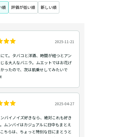
い順
評価が低い順
新しい順
2025-11-21
トにて。タバコと洋酒、時間が経つとアン
感じる大人なバニラ。ムエットではお花げ
なかったので、次は肌乗せしてみたいで
M
2025-04-27
ムンバイノイズ好きなら、絶対これも好き
う。ムンバイはカジュアルに日中もまとえ
、こちらは、ちょっと特別な日にまとうと