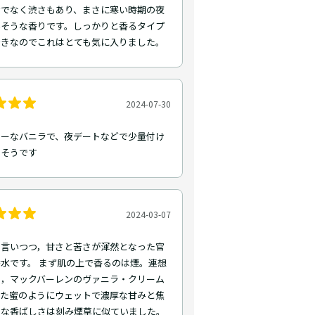
けでなく渋さもあり、まさに寒い時期の夜
いそうな香りです。しっかりと香るタイプ
好きなのでこれはとても気に入りました。
2024-07-30
シーなバニラで、夜デートなどで少量付け
さそうです
2024-03-07
と言いつつ，甘さと苦さが渾然となった官
水です。 まず肌の上で香るのは煙。連想
は，マックバーレンのヴァニラ・クリーム
した蜜のようにウェットで濃厚な甘みと焦
うな香ばしさは刻み煙草に似ていました。