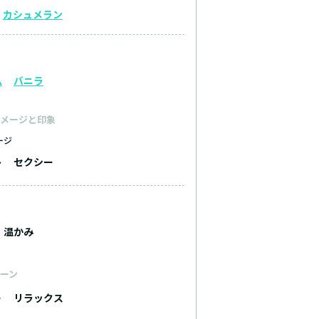
カシュメラン
ム
バニラ
メージと印象
ージ
ト
セクシー
温かみ
ーン
ー
リラックス