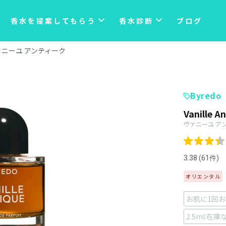
香水を提案してもらう
香水診断
ブログ
ァニーユ アンティーク
Byredo
Vanille A
ヴァニーユ ア
3.38 (61件)
オリエンタル
お肌に1回お
2.5ml:在庫