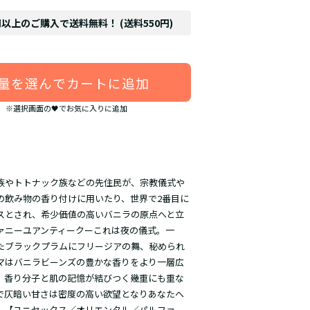
円以上のご購入で送料無料！ (送料550円)
量を選んでカートに追加
※選択画面の🖤でお気に入りに追加
族やトトナック族などの先住民が、宗教儀式や
の飲み物の香り付けに用いたり、世界で2番目に
スとされ、希少価値の高いバニラの原点へと立
ァニーユアンティークーこれは夜の儀式。一
たブラックプラムにフリージアの舞、秘められ
マはバニラビーンズの豊かな香りをより一層広
。香り分子と肌の記憶が結びつく幾重にも重な
で仄暗い甘さは密度の高い欲望となりあなたへ
。【ユニセックス／オリエンタル／パルファ