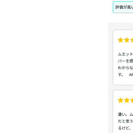
評価が高
ムエッ
バーを
わから
す。 A
濃い。
だと思
るけど