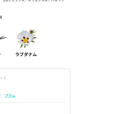
料
ート
ア
プラム