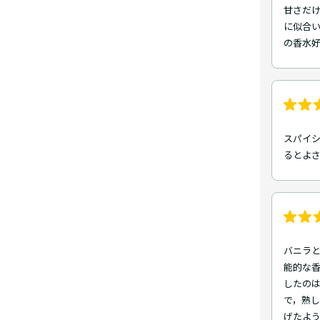
甘さだ
に似合
の香水
スパイ
るとよ
バニラ
能的な香
したの
で，熟
げたよ