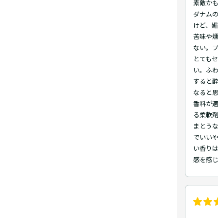
素敵かも
ダナム
けど、
苦味や
ない。
とてもセ
い。ふわ
すると
なると思
香料が適
る柔軟
まとう
でいい
い香り
感を感