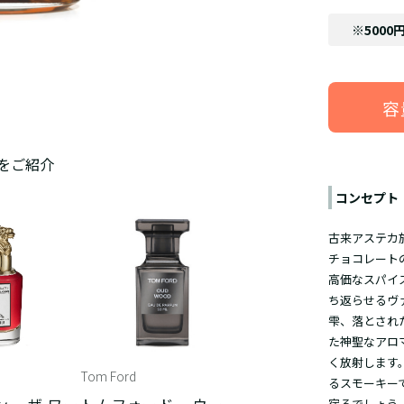
※5000
容
をご紹介
コンセプト
古来アステカ
チョコレート
高価なスパイ
ち返らせるヴ
雫、落とされ
た神聖なアロ
く放射します
Tom Ford
るスモーキー
宿るでしょう