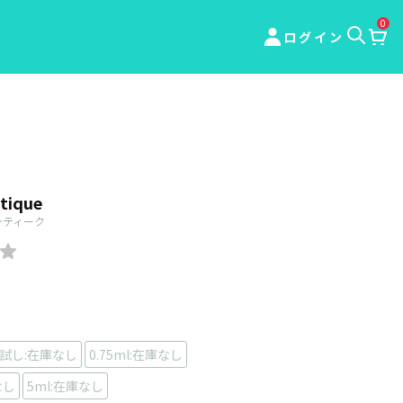
0
ログイン
ntique
ンティーク
試し:在庫なし
0.75ml:在庫なし
なし
5ml:在庫なし