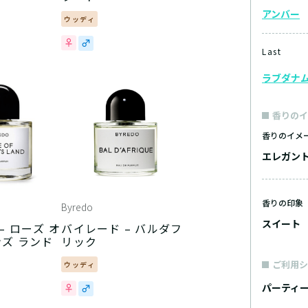
アンバー
ウッディ
Last
ラブダナ
香りのイ
香りのイメ
エレガン
香りの印象
Byredo
スイート
 オ
バイレード – バルダフ
ンズ ランド
リック
ご利用シ
ウッディ
パーティ