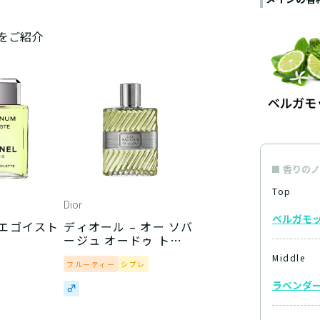
をご紹介
香りのノ
Top
Dior
ベルガモ
 エゴイスト
ディオール – オー ソバ
ージュ オードゥ トワ
レ
Middle
フルーティー
シプレ
ラベンダ