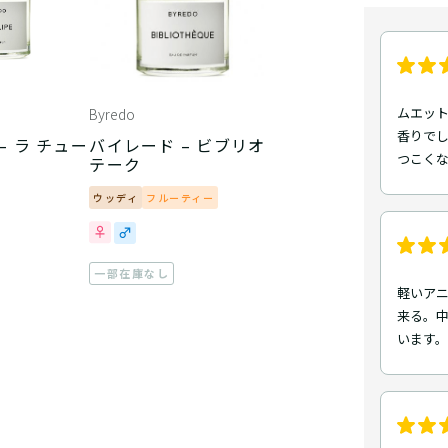
ムエッ
Byredo
香りで
– ラ チュー
バイレード – ビブリオ
つこく
テーク
ウッディ
フルーティー
一部在庫なし
軽いア
来る。
います