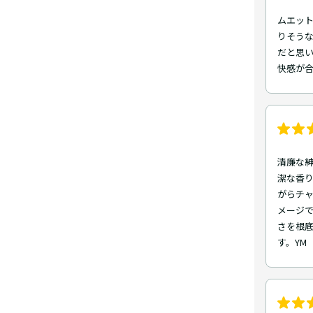
ムエット
りそう
だと思い
快感が合
清廉な紳
潔な香り
がらチ
メージ
さを根
す。YM