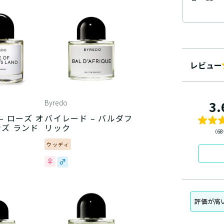
レビュー
Byredo
3.
 オ
バイレード – バルダフ
ンズ ランド
リック
（6
ウッディ
評価が高