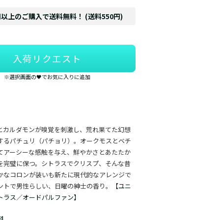
円以上のご購入で送料無料！ (送料550円)
入荷リクエスト
※選択画面の🖤でお気に入りに追加
とカルダモンが嗅覚を刺激し、荒れ果てた幻想
するパチュリ（パチョリ）。オークモスとベチ
てアーシーな感触を与え、鮮やかさとあたたか
を完璧に保つ。シトラスでクリスプ、そんな昔
かなコロンが装いも新たに現代的なアレンジで
ントで男性らしい、日曜の紳士の香り。
【ユニ
トラス／オードパルファン】
料