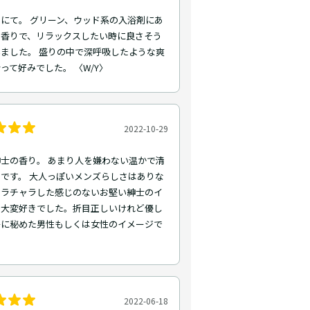
にて。 グリーン、ウッド系の入浴剤にあ
な香りで、リラックスしたい時に良さそう
ました。 盛りの中で深呼吸したような爽
って好みでした。 〈W/Y〉
2022-10-29
士の香り。 あまり人を嫌わない温かで清
です。 大人っぽいメンズらしさはありな
ャラチャラした感じのないお堅い紳士のイ
で大変好きでした。折目正しいけれど優し
底に秘めた男性もしくは女性のイメージで
2022-06-18