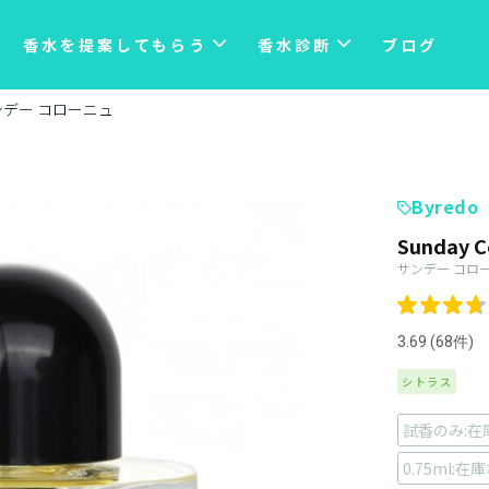
香水を提案してもらう
香水診断
ブログ
ンデー コローニュ
Byredo
Sunday C
サンデー コロ
3.69 (68件)
シトラス
試香のみ:在
0.75ml:在