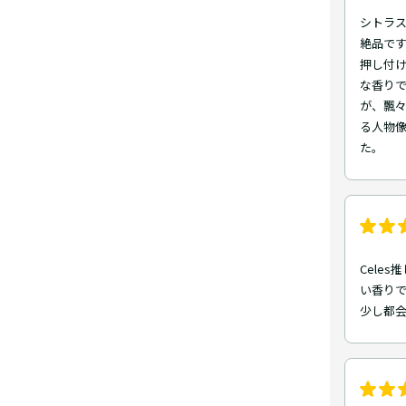
シトラ
絶品です
押し付
な香りで
が、飄
る人物
た。
Cele
い香り
少し都