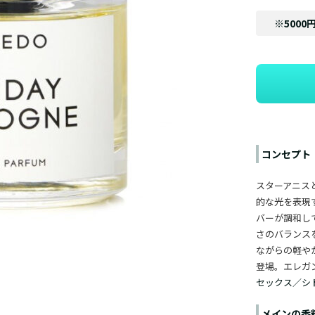
※5000
コンセプト
スターアニス
的な光を表現
バーが調和し
さのバランス
ながらの軽や
登場。エレガ
セックス／シ
メインの香