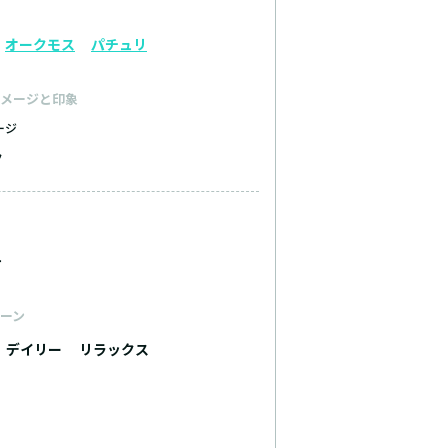
オークモス
パチュリ
メージと印象
ージ
ク
ュ
ーン
デイリー
リラックス