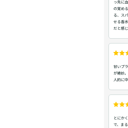
っ先に
の覚め
る、ス
せる香
だと感
甘いプ
が絶妙
人的に
とにか
で、ま