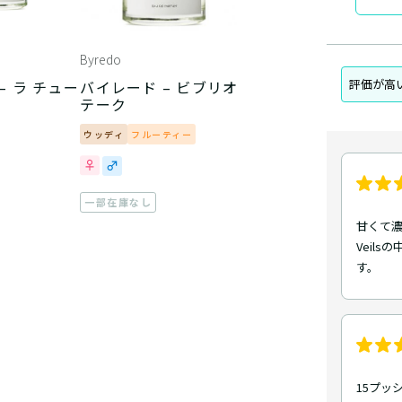
Byredo
評価が高
– ラ チュー
バイレード – ビブリオ
テーク
ウッディ
フルーティー
一部在庫なし
甘くて濃
Veil
す。
15プッ