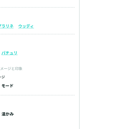
プラリネ
ウッディ
パチュリ
メージと印象
ージ
モード
温かみ