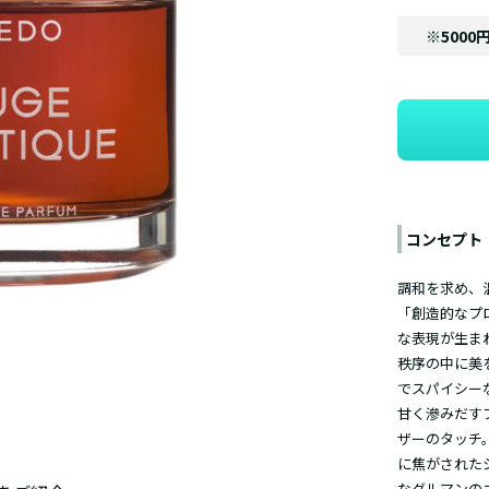
※5000
コンセプト
調和を求め、
「創造的なプ
な表現が生ま
秩序の中に美
でスパイシー
甘く滲みだす
ザーのタッチ
に焦がされた
なグルマンの