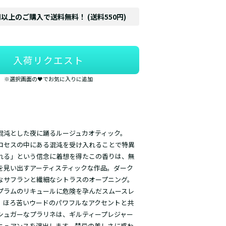
円以上のご購入で送料無料！ (送料550円)
入荷リクエスト
※選択画面の🖤でお気に入りに追加
混沌とした夜に踊るルージュカオティック。
ロセスの中にある混沌を受け入れることで特異
れる」という信念に着想を得たこの香りは、無
を見い出すアーティスティックな作品。ダーク
なサフランと繊細なシトラスのオープニング。
プラムのリキュールに危険を孕んだスムースレ
。ほろ苦いウードのパワフルなアクセントと共
シュガーなプラリネは、ギルティープレジャー
ニュアンスを演出します。禁忌の美しさに惑わ