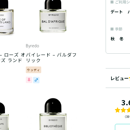
ご利用シ
デート
季節
秋
冬
Byredo
 オ
バイレード – バルダフ
ンズ ランド
リック
ウッディ
レビュー
3.
（3