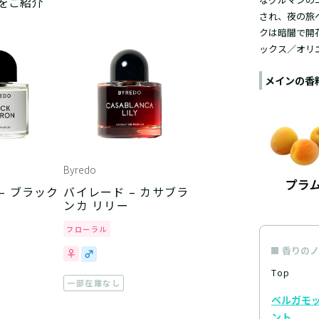
をご紹介
され、夜の旅
クは暗闇で開
ックス／オリ
メインの香
Byredo
– ブラック
バイレード – カサブラ
ンカ リリー
フローラル
香りのノ
Top
一部在庫なし
ベルガモ
ント