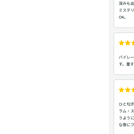
深みも
ミステ
OK。
バイレ
す。重
ひと匂
ラム・
うよう
な夜に