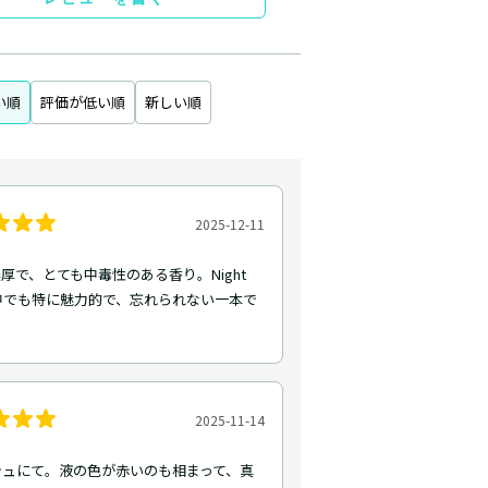
い順
評価が低い順
新しい順
2025-12-11
厚で、とても中毒性のある香り。Night
sの中でも特に魅力的で、忘れられない一本で
2025-11-14
シュにて。液の色が赤いのも相まって、真