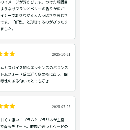
血のイメージが浮かびます。つけた瞬間目
るようなサフランとベリーの香りが広が
パイシーでありながら大人っぽさを感じさ
水です。「鮮烈」と形容するのがぴったり
じました。
2025-10-21
ラムとスパイス的なエッセンスのバランス
。トムフォード系に近く冬の夜にあう。個
中毒性のある匂いでとても好き
2025-07-29
く甘くて濃い！プラムとプラリネが主役
るで香るデザート。時間が経つとウードの