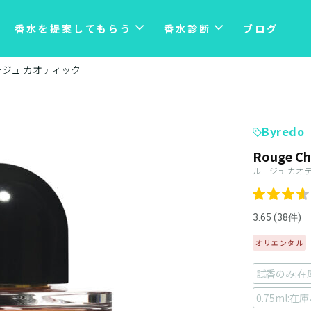
香水を提案してもらう
香水診断
ブログ
ージュ カオティック
Byredo
Rouge Ch
ルージュ カオ
3.65 (38件)
オリエンタル
試香のみ:在
0.75ml:在