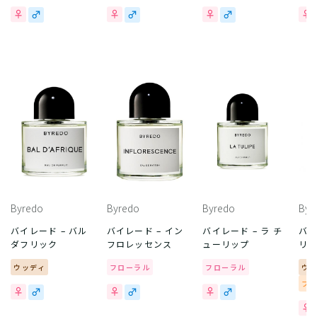
Byredo
Byredo
Byredo
Byr
バイレード – バル
バイレード – イン
バイレード – ラ チ
バイ
ダフリック
フロレッセンス
ューリップ
リ
ウッディ
フローラル
フローラル
ウ
フ