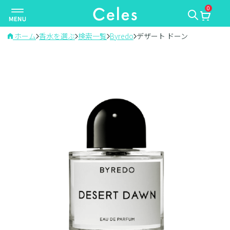
0
ナ
ビ
ゲ
ホーム
香水を選ぶ
検索一覧
Byredo
デザート ドーン
ー
シ
ョ
ン
を
切
り
替
え