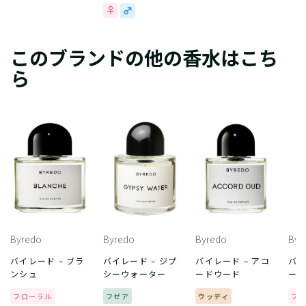
このブランドの他の香水はこち
ら
Byredo
Byredo
Byredo
Byr
バイレード – ブラ
バイレード – ジプ
バイレード – アコ
バイ
ンシュ
シーウォーター
ードウード
ー
フローラル
フゼア
ウッディ
フ