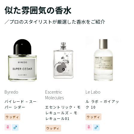
似た雰囲気の香水
／プロのスタイリストが厳選した香水をご紹介
Byredo
Escentric
Le Labo
Molecules
バイレード – スー
ル ラボ – ガイアッ
パー シダー
エセントリック・モ
ク 10
レキュールズ – モ
ウッディ
ウッディ
レキュール01
ウッディ