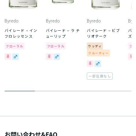
Byredo
Byredo
Byredo
Byr
バイレード – イン
バイレード – ラ チ
バイレード – ビブ
バイ
フロレッセンス
ューリップ
リオテーク
ズ
フローラル
フローラル
ウッディ
フ
フルーティー
一部在庫なし
お問い合わせ&FAQ