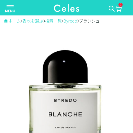
0
ナ
ビ
ゲ
ホーム
香水を選ぶ
検索一覧
Byredo
ブランシュ
ー
シ
ョ
ン
を
切
り
替
え