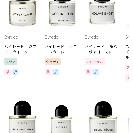
Byredo
Byredo
Byredo
Byr
バイレード – ジプ
バイレード – アコ
バイレード – モハ
バイ
シーウォーター
ードウード
ーヴェゴースト
ズ 
ラ
フゼア
ウッディ
フローラル
フ